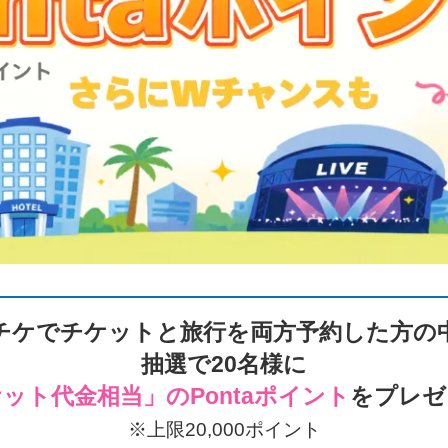
チケでチケットと旅行を両方予約した方の
抽選で
20名様
に
ット代金相当」のPontaポイント
をプレゼ
※上限20,000ポイント