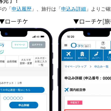
募完了！
ジの「
申込履歴
」、旅行は「
申込み詳細
」よりご確