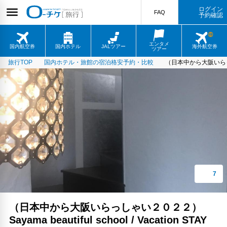
ログイン
FAQ
予約確認
エンタメ
国内航空券
国内ホテル
JALツアー
海外航空券
ツアー
旅行TOP
国内ホテル・旅館の宿泊格安予約・比較
（日本中から大阪いらっしゃい２
（日本中から大阪いらっしゃい２０２２）
Sayama beautiful school / Vacation STAY