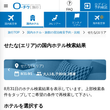
ログイン
予約確認
FAQ
エンタメ
海外航空券
国内航空券
国内ホテル
JALツアー
ツアー
旅行TOP
国内ホテル・旅館の宿泊格安予約・比較
せたな(エリア)
せたな(エリア)の国内ホテル検索結果
せたな(エリア)
8/31-9/1
大人1名,子供0名,1部屋
8月31日のホテル検索結果を表示しています。上部検索条
件をタップしてご希望の条件で再検索して下さい。
ホテルを選択する