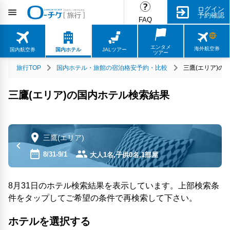
ログイン
予約確認
FAQ
エンタメ
海外航空券
国内航空券
国内ホテル
JALツアー
ツアー
旅行TOP
国内ホテル・旅館の宿泊格安予約・比較
三鷹(エリア)の
三鷹(エリア)の国内ホテル検索結果
三鷹(エリア)
8/31-9/1
大人1名,子供0名,1部屋
8月31日のホテル検索結果を表示しています。上部検索条
件をタップしてご希望の条件で再検索して下さい。
ホテルを選択する