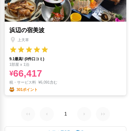
浜辺の宿美波
上天草
9.1最高! (0件口コミ)
1部屋 x 1泊
66,417
¥
税・サービス料
¥
6,091含む
301ポイント
1