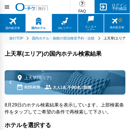
ログイン
予約確認
FAQ
エンタメ
海外航空券
国内航空券
国内ホテル
JALツアー
ツアー
旅行TOP
国内ホテル・旅館の宿泊格安予約・比較
上天草(エリア)
上天草(エリア)の国内ホテル検索結果
上天草(エリア)
8/29-8/30
大人1名,子供0名,1部屋
8月29日のホテル検索結果を表示しています。上部検索条
件をタップしてご希望の条件で再検索して下さい。
ホテルを選択する