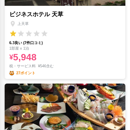
ビジネスホテル 天草
上天草
6.3良い (7件口コミ)
1部屋 x 1泊
5,948
¥
税・サービス料
¥
546含む
27ポイント