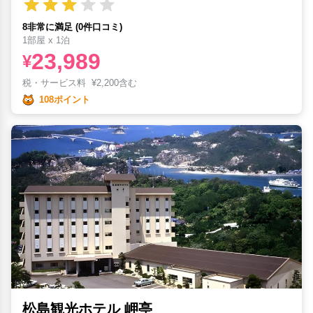
8非常に満足 (0件口コミ)
1部屋 x 1泊
23,989
¥
税・サービス料
¥
2,200含む
108ポイント
松島観光ホテル 岬亭