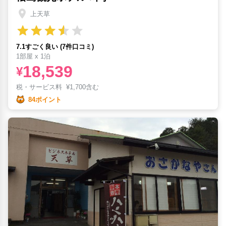
上天草
7.1すごく良い (7件口コミ)
1部屋 x 1泊
18,539
¥
税・サービス料
¥
1,700含む
84ポイント