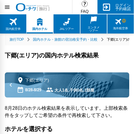
ログイン
予約確認
FAQ
エンタメ
海外航空券
国内航空券
国内ホテル
JALツアー
ツアー
旅行TOP
国内ホテル・旅館の宿泊格安予約・比較
下郷(エリア)の
下郷(エリア)の国内ホテル検索結果
下郷(エリア)
8/28-8/29
大人1名,子供0名,1部屋
8月28日のホテル検索結果を表示しています。上部検索条
件をタップしてご希望の条件で再検索して下さい。
ホテルを選択する