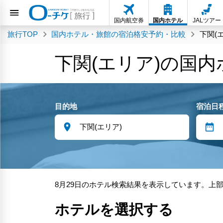
国内航空券
国内ホテル
JALツアー
旅行TOP
国内ホテル・旅館の宿泊格安予約・比較
下関(
下関(エリア)の国
目的地
宿泊日
8月29日のホテル検索結果を表示しています。上
ホテルを選択する