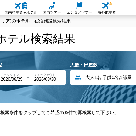
国内航空券＋ホテル
国内ツアー
エンタメツアー
海外航空券
エリア)のホテル・宿泊施設検索結果
内ホテル検索結果
程
人数・部屋数
チェックイン
チェックアウト
大人1名,子供0名,1部屋
2026/08/29
2026/08/30
部検索条件をタップしてご希望の条件で再検索して下さい。