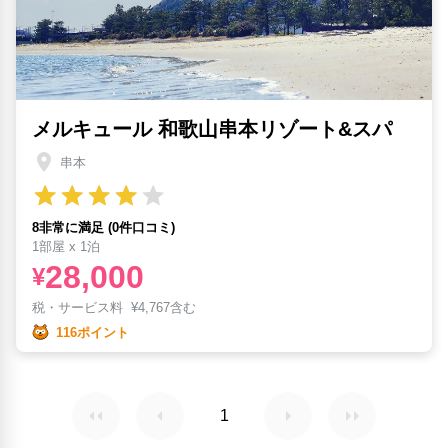
メルキュール 和歌山串本リゾート&スパ
串本
8非常に満足 (0件口コミ)
1部屋 x 1泊
28,000
¥
税・サービス料
¥
4,767含む
116ポイント
1