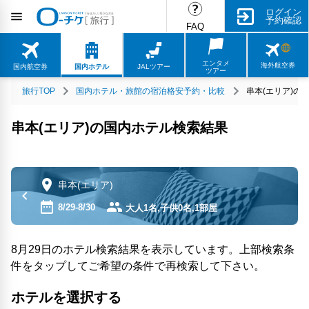
ログイン
予約確認
FAQ
エンタメ
海外航空券
国内航空券
国内ホテル
JALツアー
ツアー
旅行TOP
国内ホテル・旅館の宿泊格安予約・比較
串本(エリア)の
串本(エリア)の国内ホテル検索結果
串本(エリア)
8/29-8/30
大人1名,子供0名,1部屋
8月29日のホテル検索結果を表示しています。上部検索条
件をタップしてご希望の条件で再検索して下さい。
ホテルを選択する