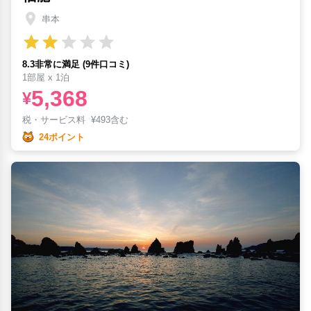
串本
8.3非常に満足 (9件口コミ)
1部屋 x 1泊
5,368
¥
税・サービス料
¥
493含む
24ポイント