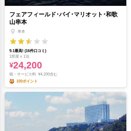
フェアフィールド･バイ･マリオット･和歌
山串本
串本
9.1最高! (16件口コミ)
1部屋 x 1泊
24,200
¥
税・サービス料
¥
4,200含む
100ポイント