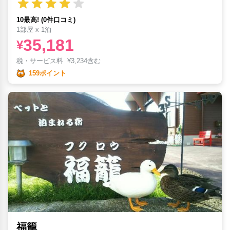
10最高! (0件口コミ)
1部屋 x 1泊
35,181
¥
税・サービス料
¥
3,234含む
159ポイント
福籠