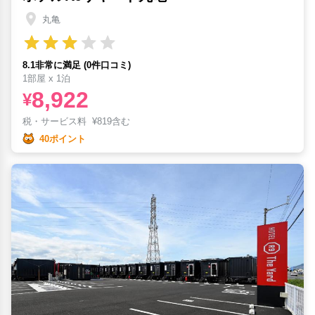
丸亀
8.1非常に満足 (0件口コミ)
1部屋 x 1泊
8,922
¥
税・サービス料
¥
819含む
40ポイント