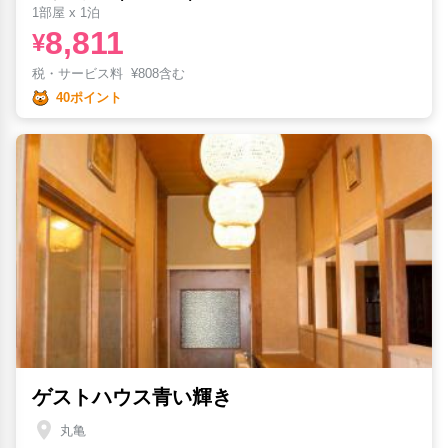
1部屋 x 1泊
8,811
¥
税・サービス料
¥
808含む
40ポイント
ゲストハウス青い輝き
丸亀