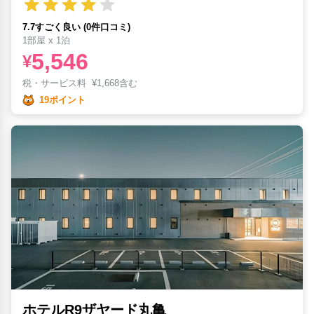
7.7すごく良い (0件口コミ)
1部屋 x 1泊
5,546
¥
税・サービス料
¥
1,668含む
19ポイント
ホテルR9ザヤード丸亀