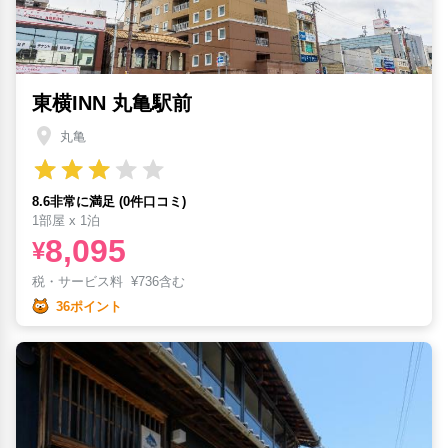
東横INN 丸亀駅前
丸亀
8.6非常に満足 (0件口コミ)
1部屋 x 1泊
8,095
¥
税・サービス料
¥
736含む
36ポイント