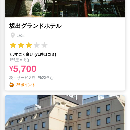
坂出グランドホテル
坂出
7.3すごく良い (71件口コミ)
1部屋 x 1泊
5,700
¥
税・サービス料
¥
523含む
25ポイント