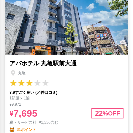
アパホテル 丸亀駅前大通
丸亀
7.9すごく良い (54件口コミ)
1部屋 x 1泊
¥9,971
7,695
¥
22
%OFF
税・サービス料
¥
1,336含む
31ポイント