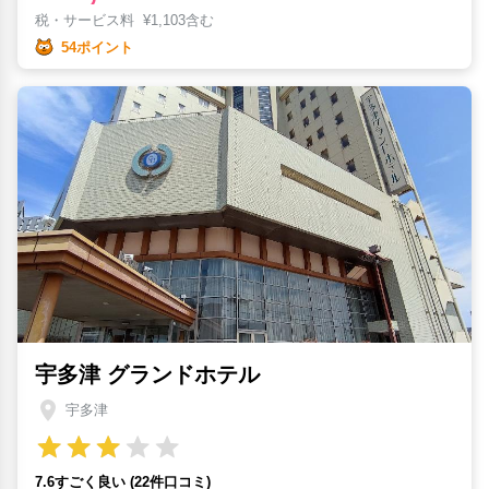
税・サービス料
¥
1,103含む
54ポイント
宇多津 グランドホテル
宇多津
7.6すごく良い (22件口コミ)