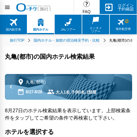
ログイン
予約確認
FAQ
エンタメ
海外航空券
国内航空券
国内ホテル
JALツアー
ツアー
旅行TOP
国内ホテル・旅館の宿泊格安予約・比較
丸亀(都市)のホ
丸亀(都市)の国内ホテル検索結果
丸亀(都市)
8/27-8/28
大人1名,子供0名,1部屋
8月27日のホテル検索結果を表示しています。上部検索条
件をタップしてご希望の条件で再検索して下さい。
ホテルを選択する