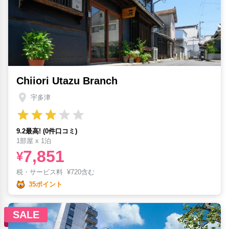
Chiiori Utazu Branch
宇多津
9.2最高! (0件口コミ)
1部屋 x 1泊
7,851
¥
税・サービス料
¥
720含む
35ポイント
SALE