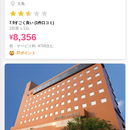
丸亀
7.9すごく良い (1件口コミ)
1部屋 x 1泊
8,356
¥
税・サービス料
¥
768含む
37ポイント