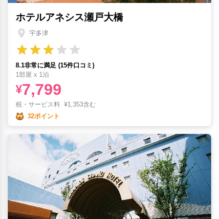
ホテルアネシス瀬戸大橋
宇多津
8.1非常に満足 (15件口コミ)
1部屋 x 1泊
7,799
¥
税・サービス料
¥
1,353含む
32ポイント