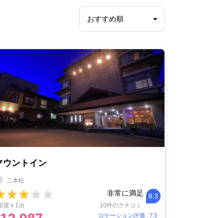
マウントイン
二本松
非常に満足
8.3
部屋 x 1泊
10件のクチコミ
ロケーション評価 : 7.5