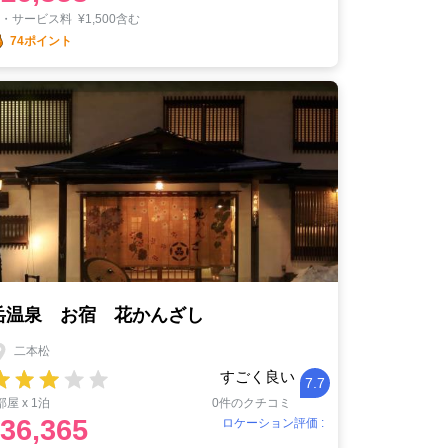
税・サービス料
¥
1,500含む
74ポイント
岳温泉 お宿 花かんざし
二本松
すごく良い
7.7
部屋 x 1泊
0件のクチコミ
36,365
ロケーション評価 :