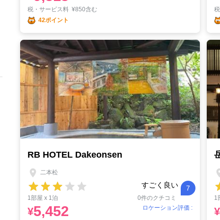
税・サービス料
¥
850含む
42ポイント
RB HOTEL Dakeonsen
二本松
すごく良い
7
1部屋 x 1泊
0件のクチコミ
1
5,452
ロケーション評価 :
¥
¥