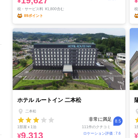
19,627
¥
¥
税・サービス料
¥
1,800含む
89ポイント
ホテル ルートイン 二本松
二本松
非常に満足
8.5
1部屋 x 1泊
111件のクチコミ
1
9,313
ロケーション評価 : 7.6
¥
¥