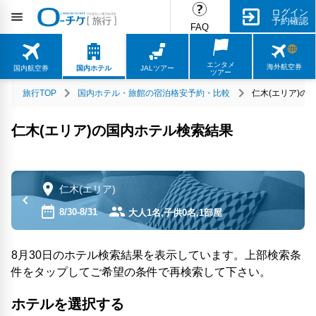
ログイン
予約確認
FAQ
エンタメ
海外航空券
国内航空券
国内ホテル
JALツアー
ツアー
旅行TOP
国内ホテル・旅館の宿泊格安予約・比較
仁木(エリア)の
仁木(エリア)の国内ホテル検索結果
仁木(エリア)
8/30-8/31
大人1名,子供0名,1部屋
8月30日のホテル検索結果を表示しています。上部検索条
件をタップしてご希望の条件で再検索して下さい。
ホテルを選択する