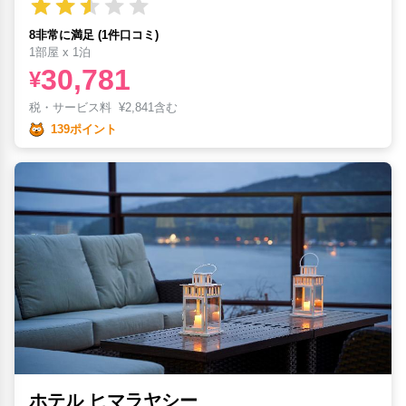
8非常に満足 (1件口コミ)
1部屋 x 1泊
30,781
¥
税・サービス料
¥
2,841含む
139ポイント
ホテル ヒマラヤシー