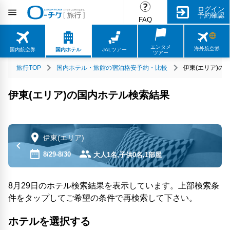
ログイン
予約確認
FAQ
エンタメ
海外航空券
国内航空券
国内ホテル
JALツアー
ツアー
旅行TOP
国内ホテル・旅館の宿泊格安予約・比較
伊東(エリア)の
伊東(エリア)の国内ホテル検索結果
伊東(エリア)
8/29-8/30
大人1名,子供0名,1部屋
8月29日のホテル検索結果を表示しています。上部検索条
件をタップしてご希望の条件で再検索して下さい。
ホテルを選択する