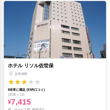
ホテル リソル佐世保
佐世保駅
8非常に満足 (93件口コミ)
1部屋 x 1泊
7,415
¥
税・サービス料
¥
680含む