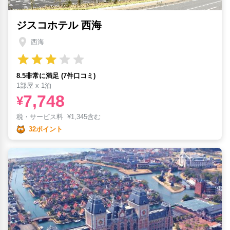
ジスコホテル 西海
西海
8.5非常に満足 (7件口コミ)
1部屋 x 1泊
7,748
¥
税・サービス料
¥
1,345含む
32ポイント