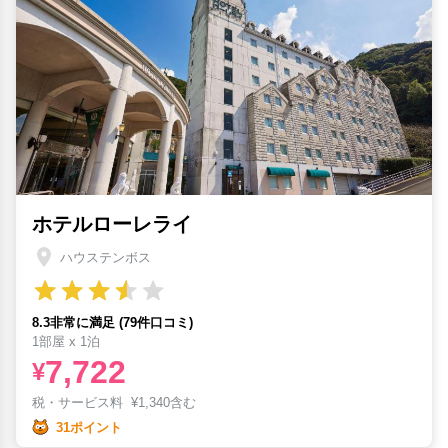
ホテルローレライ
ハウステンボス
8.3非常に満足 (79件口コミ)
1部屋 x 1泊
7,722
¥
税・サービス料
¥
1,340含む
31ポイント