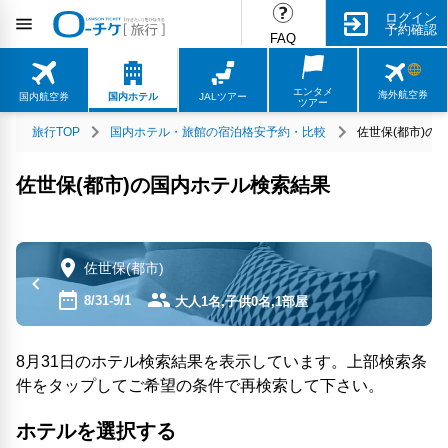
ログイン
予約確認
FAQ
エンタメ
海外航空券
国内航空券
国内ホテル
JALツアー
ツアー
旅行TOP
国内ホテル・旅館の宿泊格安予約・比較
佐世保(都市)の
佐世保(都市)の国内ホテル検索結果
佐世保(都市)
8/31-9/1
大人1名,子供0名,1部屋
8月31日のホテル検索結果を表示しています。上部検索条
件をタップしてご希望の条件で再検索して下さい。
ホテルを選択する