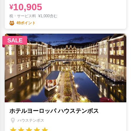
10,905
¥
税・サービス料
¥
1,000含む
49ポイント
SALE
ホテルヨーロッパ ハウステンボス
ハウステンボス