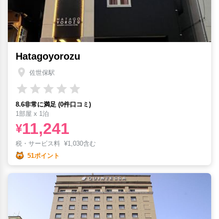
Hatagoyorozu
佐世保駅
8.6非常に満足 (0件口コミ)
1部屋 x 1泊
11,241
¥
税・サービス料
¥
1,030含む
51ポイント