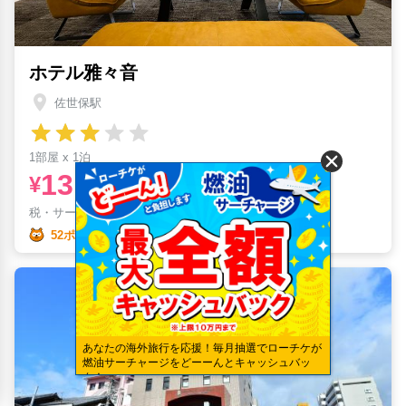
ホテル雅々音
佐世保駅
1部屋 x 1泊
13,405
¥
税・サービス料
¥
2,808含む
52ポイント
あなたの海外旅行を応援！毎月抽選でローチケが
燃油サーチャージをどーーんとキャッシュバッ
ク！