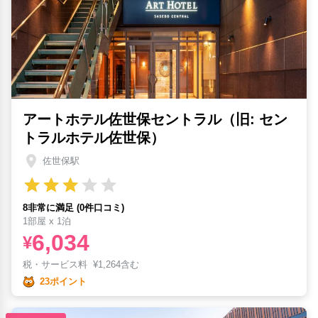
アートホテル佐世保セントラル（旧: セン
トラルホテル佐世保）
佐世保駅
8非常に満足 (0件口コミ)
1部屋 x 1泊
6,034
¥
税・サービス料
¥
1,264含む
23ポイント