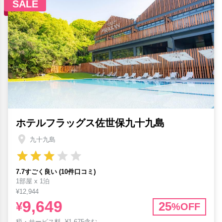
SALE
ホテルフラッグス佐世保九十九島
九十九島
7.7すごく良い (10件口コミ)
1部屋 x 1泊
¥12,944
9,649
¥
25
%OFF
税・サービス料
¥
1,675含む