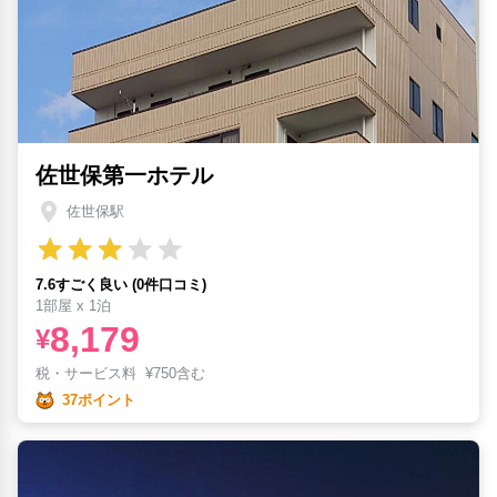
佐世保第一ホテル
佐世保駅
7.6すごく良い (0件口コミ)
1部屋 x 1泊
8,179
¥
税・サービス料
¥
750含む
37ポイント