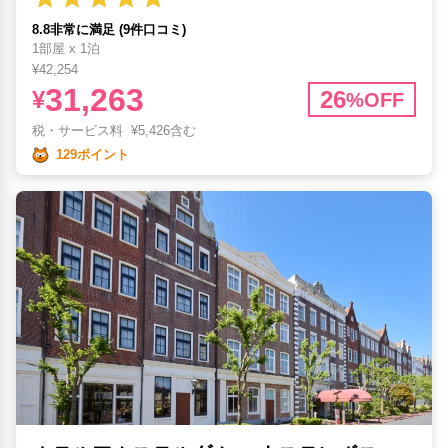
8.8非常に満足 (9件口コミ)
1部屋 x 1泊
¥42,254
31,263
¥
26
%OFF
税・サービス料
¥
5,426含む
129ポイント