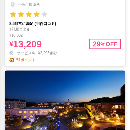
弓張岳展望所
8.5非常に満足 (44件口コミ)
1部屋 x 1泊
¥18,832
13,209
¥
29
%OFF
税・サービス料
¥
2,293含む
54ポイント