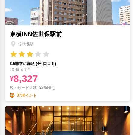
東横INN佐世保駅前
佐世保駅
8.5非常に満足 (4件口コミ)
1部屋 x 1泊
8,327
¥
税・サービス料
¥
764含む
37ポイント