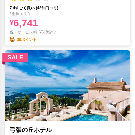
7.4すごく良い (42件口コミ)
1部屋 x 1泊
6,741
¥
税・サービス料
¥
618含む
30ポイント
SALE
弓張の丘ホテル