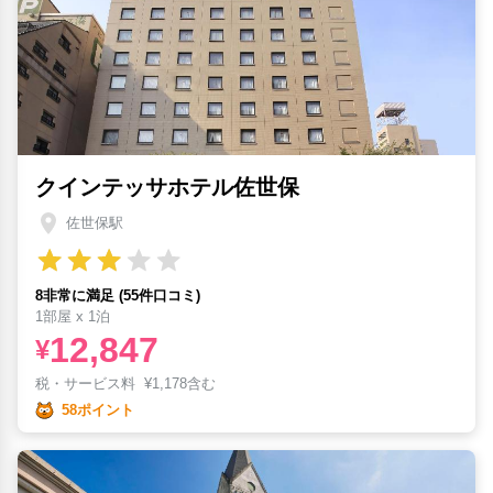
クインテッサホテル佐世保
佐世保駅
8非常に満足 (55件口コミ)
1部屋 x 1泊
12,847
¥
税・サービス料
¥
1,178含む
58ポイント