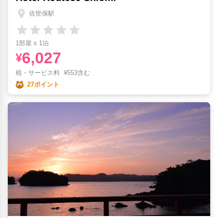
佐世保駅
1部屋 x 1泊
6,027
¥
税・サービス料
¥
553含む
27ポイント