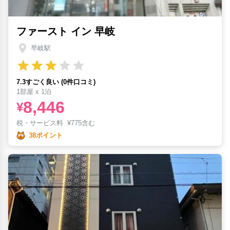
ファースト イン 早岐
早岐駅
7.3すごく良い (0件口コミ)
1部屋 x 1泊
8,446
¥
税・サービス料
¥
775含む
38ポイント