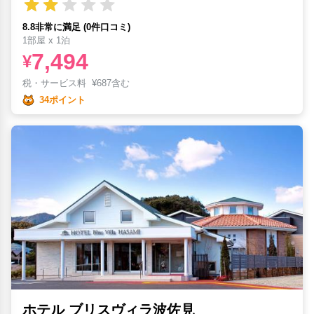
8.8非常に満足 (0件口コミ)
1部屋 x 1泊
7,494
¥
税・サービス料
¥
687含む
34ポイント
ホテル ブリスヴィラ波佐見