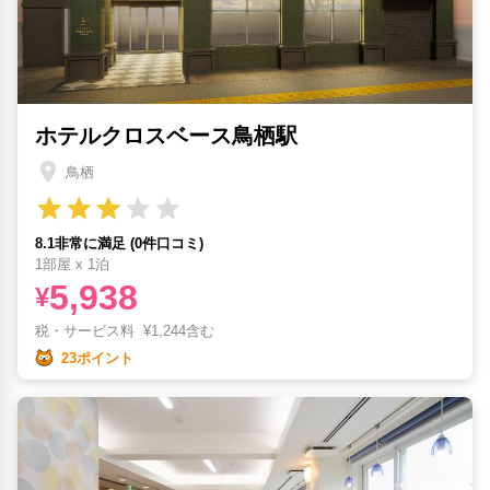
ホテルクロスベース鳥栖駅
鳥栖
8.1非常に満足 (0件口コミ)
1部屋 x 1泊
5,938
¥
税・サービス料
¥
1,244含む
23ポイント