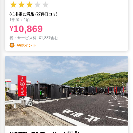
8.1非常に満足 (27件口コミ)
1部屋 x 1泊
10,869
¥
税・サービス料
¥
1,887含む
44ポイント