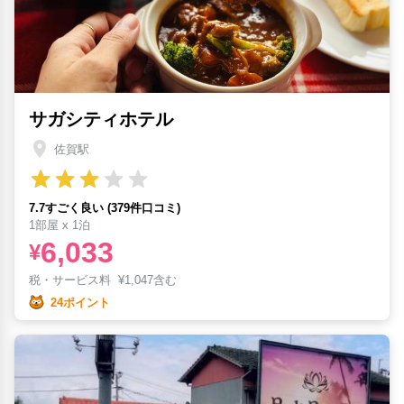
サガシティホテル
佐賀駅
7.7すごく良い (379件口コミ)
1部屋 x 1泊
6,033
¥
税・サービス料
¥
1,047含む
24ポイント