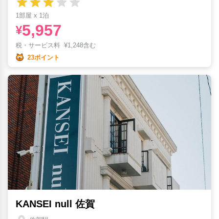
1部屋 x 1泊
5,957
¥
税・サービス料
¥
1,248含む
23ポイント
KANSEI null 佐賀