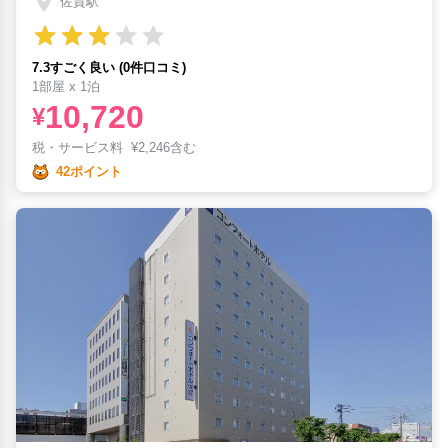
佐賀駅
7.3すごく良い (0件口コミ)
1部屋 x 1泊
10,720
¥
税・サービス料
¥
2,246含む
42ポイント