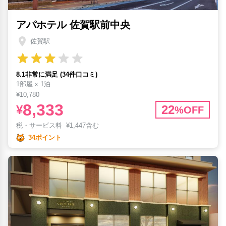
アパホテル 佐賀駅前中央
佐賀駅
8.1非常に満足 (34件口コミ)
1部屋 x 1泊
¥10,780
8,333
¥
22
%OFF
税・サービス料
¥
1,447含む
34ポイント