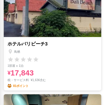
ホテルバリビーチ3
鳥栖
1部屋 x 1泊
17,843
¥
税・サービス料
¥
1,636含む
81ポイント