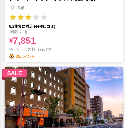
鳥栖
8.2非常に満足 (44件口コミ)
1部屋 x 1泊
7,851
¥
税・サービス料
¥
720含む
35ポイント
SALE