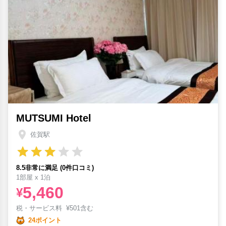
MUTSUMI Hotel
佐賀駅
8.5非常に満足 (0件口コミ)
1部屋 x 1泊
5,460
¥
税・サービス料
¥
501含む
24ポイント