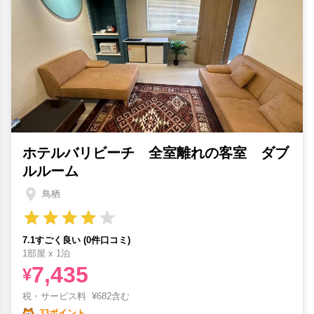
ホテルバリビーチ 全室離れの客室 ダブ
ルルーム
鳥栖
7.1すごく良い (0件口コミ)
1部屋 x 1泊
7,435
¥
税・サービス料
¥
682含む
33ポイント