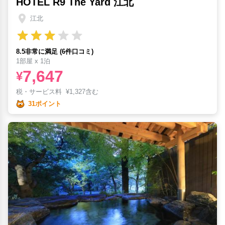
HOTEL R9 The Yard 江北
江北
8.5非常に満足 (6件口コミ)
1部屋 x 1泊
7,647
¥
税・サービス料
¥
1,327含む
31ポイント