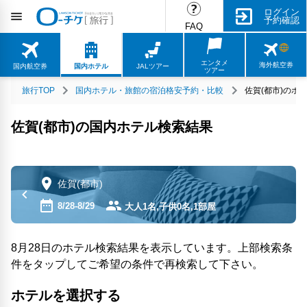
ログイン
予約確認
FAQ
エンタメ
海外航空券
国内航空券
国内ホテル
JALツアー
ツアー
旅行TOP
国内ホテル・旅館の宿泊格安予約・比較
佐賀(都市)のホ
佐賀(都市)の国内ホテル検索結果
佐賀(都市)
8/28-8/29
大人1名,子供0名,1部屋
8月28日のホテル検索結果を表示しています。上部検索条
件をタップしてご希望の条件で再検索して下さい。
ホテルを選択する