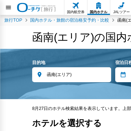
国内航空券
国内ホテル
JALツアー
旅行TOP
国内ホテル・旅館の宿泊格安予約・比較
函南(
函南(エリア)の国
目的地
宿泊日
8月27日のホテル検索結果を表示しています。上
ホテルを選択する