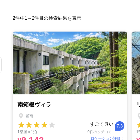
2
件中1～2件目の検索結果を表示
南箱根ヴィラ
函南
すごく良い
7.3
1部屋 x 1泊
0件のクチコミ
1
ロケーション評価 :