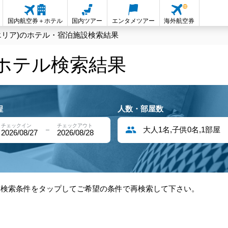
国内航空券＋ホテル
国内ツアー
エンタメツアー
海外航空券
エリア)のホテル・宿泊施設検索結果
内ホテル検索結果
程
人数・部屋数
チェックイン
チェックアウト
大人1名,子供0名,1部屋
2026/08/27
2026/08/28
部検索条件をタップしてご希望の条件で再検索して下さい。