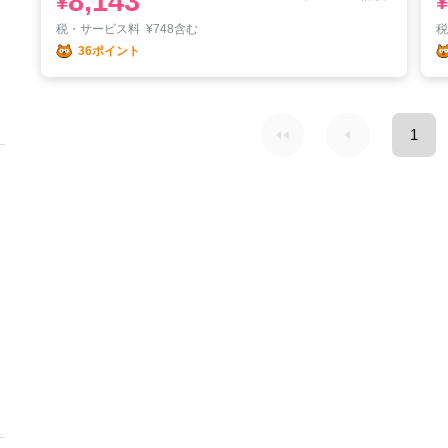
8,143
¥
¥
税・サービス料
¥
748含む
36ポイント
1