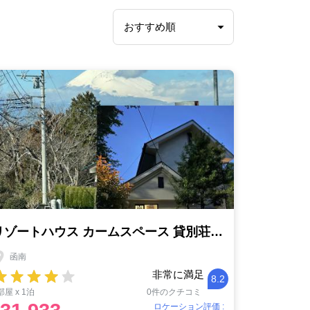
リゾートハウス カームスペース 貸別荘 南箱根 熱海
函南
非常に満足
8.2
部屋 x 1泊
0件のクチコミ
ロケーション評価 :