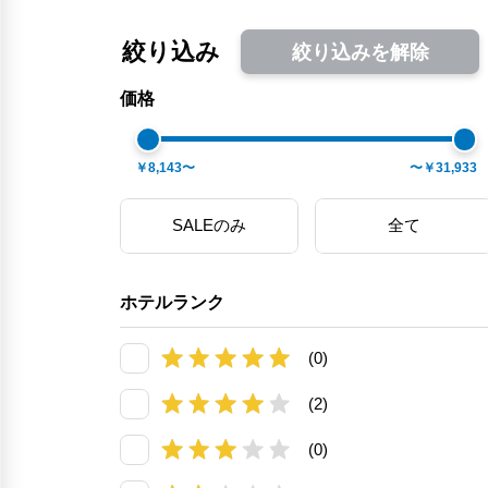
絞り込み
絞り込みを解除
価格
￥8,143〜
〜￥31,933
SALEのみ
全て
ホテルランク
(0)
(2)
(0)