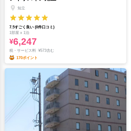
知立
7.5すごく良い (0件口コミ)
1部屋 x 1泊
6,247
¥
税・サービス料
¥
573含む
170ポイント