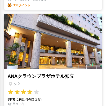
339ポイント
ANAクラウンプラザホテル知立
知立
8非常に満足 (8件口コミ)
1部屋 x 1泊