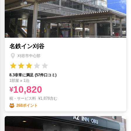
名鉄イン刈谷
刈谷市中心部
8.3非常に満足 (57件口コミ)
1部屋 x 1泊
10,820
¥
税・サービス料
¥
1,878含む
268ポイント