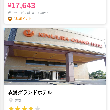
17,643
¥
税・サービス料
¥
1,603含む
481ポイント
衣浦グランドホテル
碧南