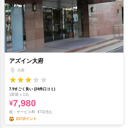
アズイン大府
大府
7.9すごく良い (24件口コミ)
1部屋 x 1泊
7,980
¥
税・サービス料
¥
732含む
217ポイント