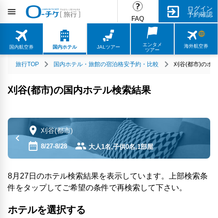
ログイン
予約確認
FAQ
エンタメ
海外航空券
国内航空券
国内ホテル
JALツアー
ツアー
旅行TOP
国内ホテル・旅館の宿泊格安予約・比較
刈谷(都市)のホ
刈谷(都市)の国内ホテル検索結果
刈谷(都市)
8/27-8/28
大人1名,子供0名,1部屋
8月27日のホテル検索結果を表示しています。上部検索条
件をタップしてご希望の条件で再検索して下さい。
ホテルを選択する