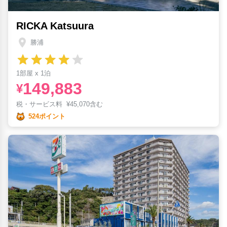
RICKA Katsuura
勝浦
1部屋 x 1泊
149,883
¥
税・サービス料
¥
45,070含む
524ポイント