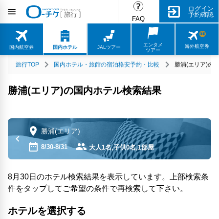
ログイン
予約確認
FAQ
エンタメ
海外航空券
国内航空券
国内ホテル
JALツアー
ツアー
旅行TOP
国内ホテル・旅館の宿泊格安予約・比較
勝浦(エリア)の
勝浦(エリア)の国内ホテル検索結果
勝浦(エリア)
8/30-8/31
大人1名,子供0名,1部屋
8月30日のホテル検索結果を表示しています。上部検索条
件をタップしてご希望の条件で再検索して下さい。
ホテルを選択する