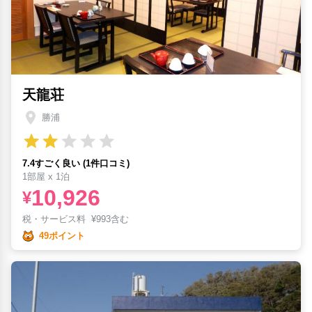
天龍荘
勝浦
7.4すごく良い (1件口コミ)
1部屋 x 1泊
10,926
¥
税・サービス料
¥
993含む
49ポイント