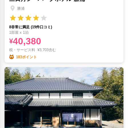
勝浦
8非常に満足 (19件口コミ)
1部屋 x 1泊
40,380
¥
税・サービス料
¥
3,703含む
183ポイント