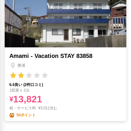
Amami - Vacation STAY 83858
勝浦
6.6良い (2件口コミ)
1部屋 x 1泊
13,821
¥
税・サービス料
¥
3,011含む
54ポイント