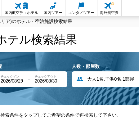
国内航空券＋ホテル
国内ツアー
エンタメツアー
海外航空券
エリア)のホテル・宿泊施設検索結果
内ホテル検索結果
程
人数・部屋数
チェックイン
チェックアウト
大人1名,子供0名,1部屋
2026/08/29
2026/08/30
部検索条件をタップしてご希望の条件で再検索して下さい。