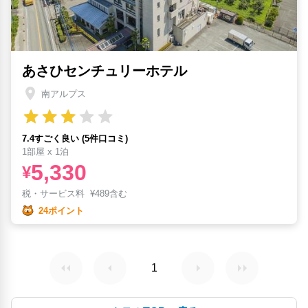
あさひセンチュリーホテル
南アルプス
7.4すごく良い (5件口コミ)
1部屋 x 1泊
5,330
¥
税・サービス料
¥
489含む
24ポイント
1