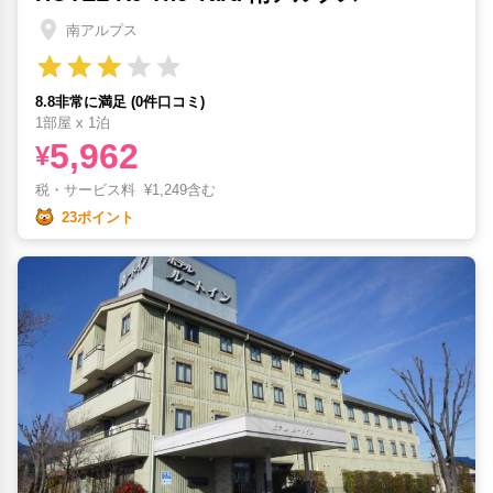
南アルプス
8.8非常に満足 (0件口コミ)
1部屋 x 1泊
5,962
¥
税・サービス料
¥
1,249含む
23ポイント