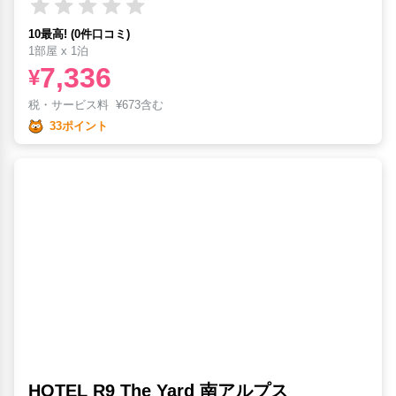
10最高! (0件口コミ)
1部屋 x 1泊
7,336
¥
税・サービス料
¥
673含む
33ポイント
HOTEL R9 The Yard 南アルプス