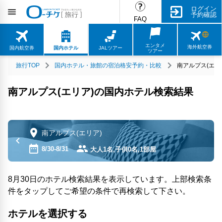
ログイン
予約確認
FAQ
エンタメ
海外航空券
国内航空券
国内ホテル
JALツアー
ツアー
旅行TOP
国内ホテル・旅館の宿泊格安予約・比較
南アルプス(エリ
南アルプス(エリア)の国内ホテル検索結果
南アルプス(エリア)
8/30-8/31
大人1名,子供0名,1部屋
8月30日のホテル検索結果を表示しています。上部検索条
件をタップしてご希望の条件で再検索して下さい。
ホテルを選択する