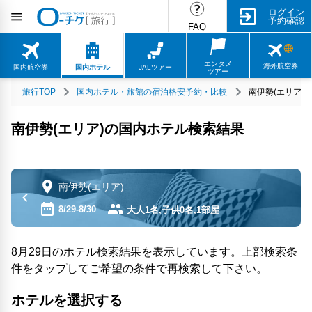
ログイン
予約確認
FAQ
エンタメ
海外航空券
国内航空券
国内ホテル
JALツアー
ツアー
旅行TOP
国内ホテル・旅館の宿泊格安予約・比較
南伊勢(エリア)
南伊勢(エリア)の国内ホテル検索結果
南伊勢(エリア)
8/29-8/30
大人1名,子供0名,1部屋
8月29日のホテル検索結果を表示しています。上部検索条
件をタップしてご希望の条件で再検索して下さい。
ホテルを選択する