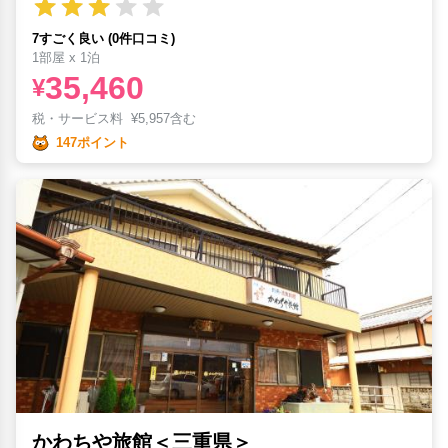
7すごく良い (0件口コミ)
1部屋 x 1泊
35,460
¥
税・サービス料
¥
5,957含む
147ポイント
かわちや旅館＜三重県＞