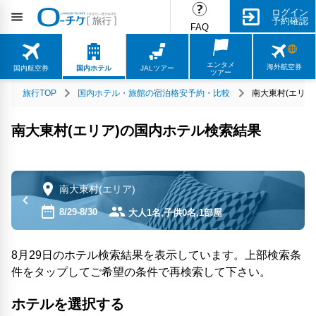
ログイン
予約確認
FAQ
エンタメ
海外航空券
国内航空券
国内ホテル
JALツアー
ツアー
旅行TOP
国内ホテル・旅館の宿泊格安予約・比較
南大東村(エリア
南大東村(エリア)の国内ホテル検索結果
南大東村(エリア)
8/29-8/30
大人1名,子供0名,1部屋
8月29日のホテル検索結果を表示しています。上部検索条
件をタップしてご希望の条件で再検索して下さい。
ホテルを選択する