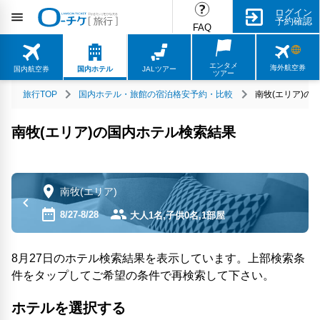
ログイン
予約確認
FAQ
エンタメ
海外航空券
国内航空券
国内ホテル
JALツアー
ツアー
旅行TOP
国内ホテル・旅館の宿泊格安予約・比較
南牧(エリア)の
南牧(エリア)の国内ホテル検索結果
南牧(エリア)
8/27-8/28
大人1名,子供0名,1部屋
8月27日のホテル検索結果を表示しています。上部検索条
件をタップしてご希望の条件で再検索して下さい。
ホテルを選択する