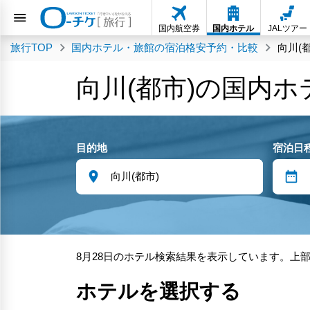
国内航空券
国内ホテル
JALツアー
旅行TOP
国内ホテル・旅館の宿泊格安予約・比較
向川(
向川(都市)の国内
目的地
宿泊日
8月28日のホテル検索結果を表示しています。上
ホテルを選択する