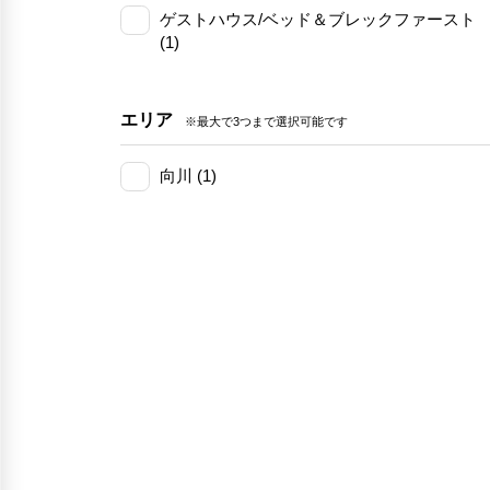
ゲストハウス/ベッド＆ブレックファースト
(1)
エリア
※最大で3つまで選択可能です
向川 (1)