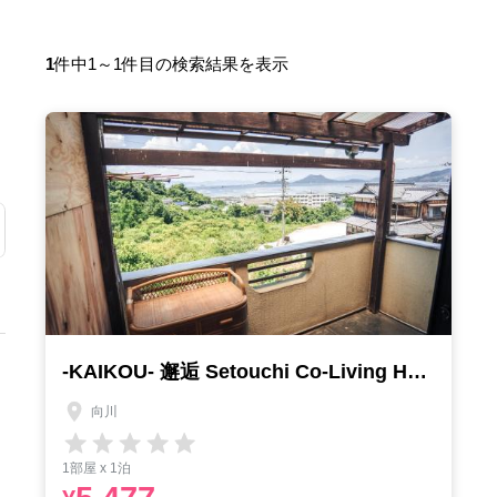
1
件中1～1件目の検索結果を表示
-KAIKOU- 邂逅 Setouchi Co-Living House ゲストハウス
向川
1部屋 x 1泊