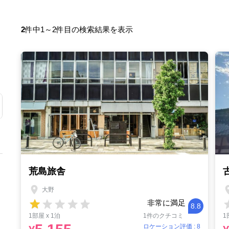
2
件中1～2件目の検索結果を表示
荒島旅舎
大野
非常に満足
8.8
1部屋 x 1泊
1件のクチコミ
1
ロケーション評価 : 8