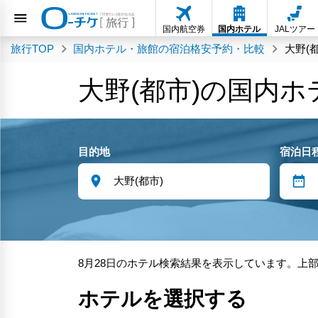
国内航空券
国内ホテル
JALツアー
旅行TOP
国内ホテル・旅館の宿泊格安予約・比較
大野(
大野(都市)の国内
目的地
宿泊日
8月28日のホテル検索結果を表示しています。上
ホテルを選択する