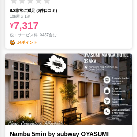
8.2非常に満足 (0件口コミ)
1部屋 x 1泊
7,317
¥
税・サービス料
¥
487含む
34ポイント
Namba 5min by subway OYASUMI