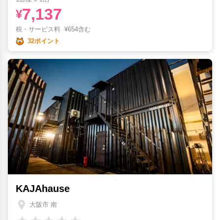
7,137
¥
税・サービス料
¥
654含む
32ポイント
KAJAhause
大阪市 南