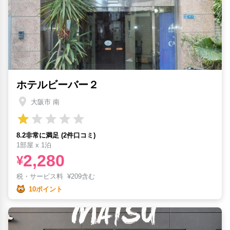
ホテルビーバー２
大阪市 南
8.2非常に満足 (2件口コミ)
1部屋 x 1泊
2,280
¥
税・サービス料
¥
209含む
10ポイント