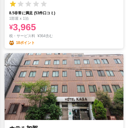
8.5非常に満足 (53件口コミ)
1部屋 x 1泊
3,965
¥
税・サービス料
¥
364含む
18ポイント