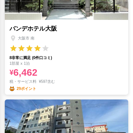
バンデホテル大阪
大阪市 南
8非常に満足 (0件口コミ)
1部屋 x 1泊
6,462
¥
税・サービス料
¥
597含む
29ポイント