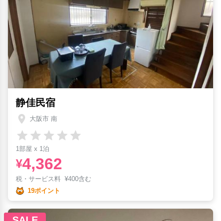
静佳民宿
大阪市 南
1部屋 x 1泊
4,362
¥
税・サービス料
¥
400含む
19ポイント
SALE