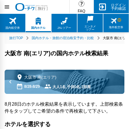
ログイン
予約確認
FAQ
エンタメ
海外航空券
国内航空券
国内ホテル
JALツアー
ツアー
旅行TOP
国内ホテル・旅館の宿泊格安予約・比較
大阪市 南(エリ
大阪市 南(エリア)の国内ホテル検索結果
大阪市 南(エリア)
8/28-8/29
大人1名,子供0名,1部屋
8月28日のホテル検索結果を表示しています。上部検索条
件をタップしてご希望の条件で再検索して下さい。
ホテルを選択する