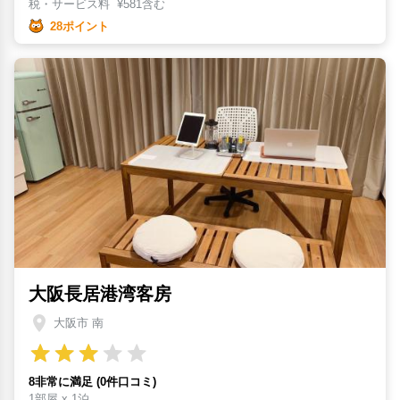
税・サービス料
¥
581含む
28ポイント
大阪長居港湾客房
大阪市 南
8非常に満足 (0件口コミ)
1部屋 x 1泊