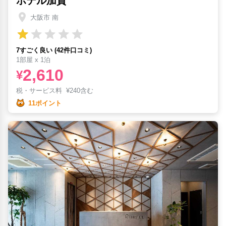
ホテル加賀
大阪市 南
7すごく良い (42件口コミ)
1部屋 x 1泊
2,610
¥
税・サービス料
¥
240含む
11ポイント