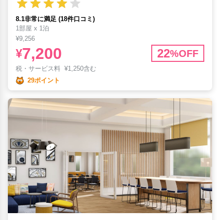
8.1非常に満足 (18件口コミ)
1部屋 x 1泊
¥9,256
7,200
¥
22
%OFF
税・サービス料
¥
1,250含む
29ポイント