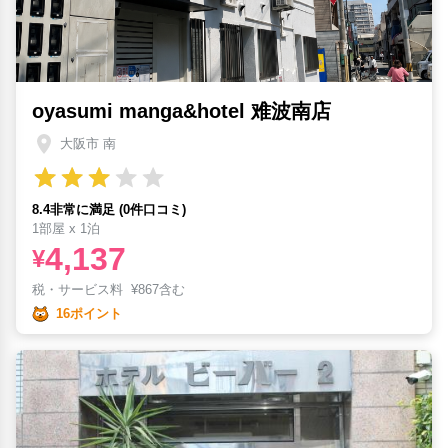
oyasumi manga&hotel 难波南店
大阪市 南
8.4非常に満足 (0件口コミ)
1部屋 x 1泊
4,137
¥
税・サービス料
¥
867含む
16ポイント