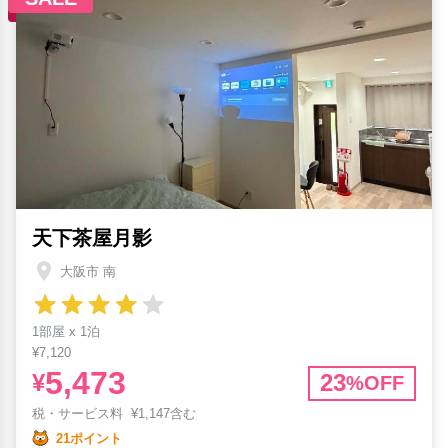
天下茶屋月影
大阪市 南
1部屋 x 1泊
¥7,120
5,473
¥
23
%OFF
税・サービス料
¥
1,147含む
21ポイント