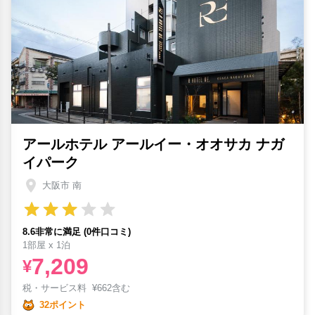
アールホテル アールイー・オオサカ ナガ
イパーク
大阪市 南
8.6非常に満足 (0件口コミ)
1部屋 x 1泊
7,209
¥
税・サービス料
¥
662含む
32ポイント