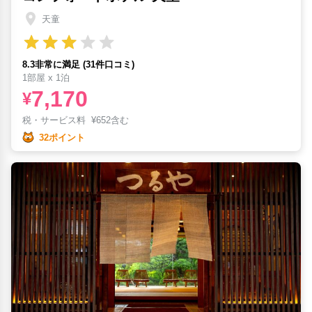
天童
8.3非常に満足 (31件口コミ)
1部屋 x 1泊
7,170
¥
税・サービス料
¥
652含む
32ポイント