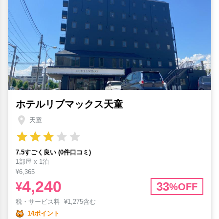
ホテルリブマックス天童
天童
7.5すごく良い (0件口コミ)
1部屋 x 1泊
¥6,365
4,240
¥
33
%OFF
税・サービス料
¥
1,275含む
14ポイント