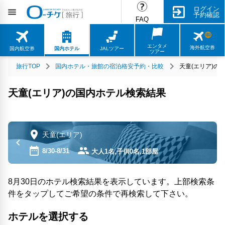
ログイン
予約確認
FAQ
エンタメ
海外航空券
国内航空券
国内ホテル
JALツアー
ツアー
旅行TOP
国内ホテル・旅館の宿泊格安予約・比較
天童(エリア)の
天童(エリア)の国内ホテル検索結果
天童(エリア)
8/30-8/31
大人1名,子供0名,1部屋
8月30日のホテル検索結果を表示しています。上部検索条
件をタップしてご希望の条件で再検索して下さい。
ホテルを選択する