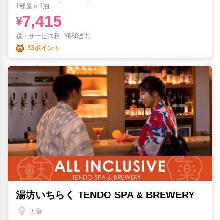
1部屋 x 1泊
7,415
¥
税・サービス料
¥
680含む
33ポイント
湯坊いちらく TENDO SPA & BREWERY
天童