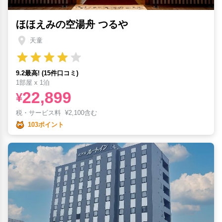
ほほえみの空湯舟 つるや
天童
9.2最高! (15件口コミ)
1部屋 x 1泊
22,899
¥
税・サービス料
¥
2,100含む
103ポイント