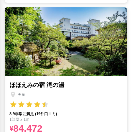
ほほえみの宿 滝の湯
天童
8.9非常に満足 (19件口コミ)
1部屋 x 1泊
84,472
¥