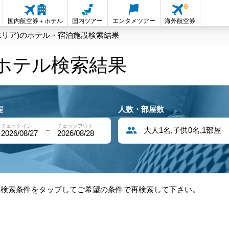
国内航空券＋ホテル
国内ツアー
エンタメツアー
海外航空券
エリア)のホテル・宿泊施設検索結果
内ホテル検索結果
程
人数・部屋数
チェックイン
チェックアウト
大人1名,子供0名,1部屋
2026/08/27
2026/08/28
部検索条件をタップしてご希望の条件で再検索して下さい。