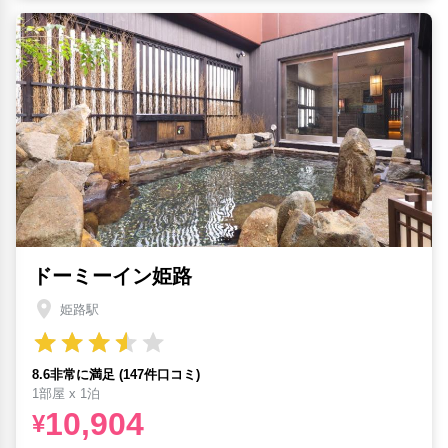
ドーミーイン姫路
姫路駅
8.6非常に満足 (147件口コミ)
1部屋 x 1泊
10,904
¥