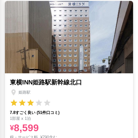
東横INN姫路駅新幹線北口
姫路駅
7.8すごく良い (51件口コミ)
1部屋 x 1泊
8,599
¥
税・サービス料
¥
790含む