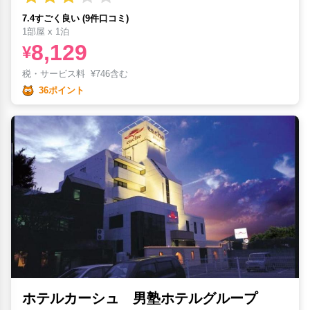
7.4すごく良い (9件口コミ)
1部屋 x 1泊
8,129
¥
税・サービス料
¥
746含む
36ポイント
ホテルカーシュ 男塾ホテルグループ