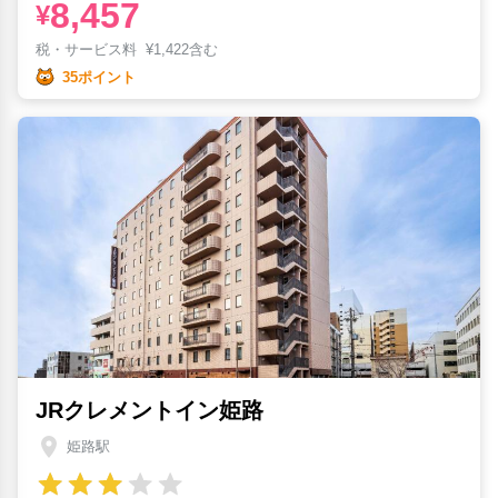
8,457
¥
税・サービス料
¥
1,422含む
35ポイント
JRクレメントイン姫路
姫路駅