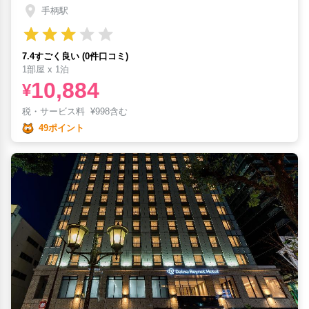
手柄駅
7.4すごく良い (0件口コミ)
1部屋 x 1泊
10,884
¥
税・サービス料
¥
998含む
49ポイント