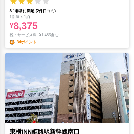
8.1非常に満足 (2件口コミ)
1部屋 x 1泊
8,375
¥
税・サービス料
¥
1,453含む
34ポイント
東横INN姫路駅新幹線南口