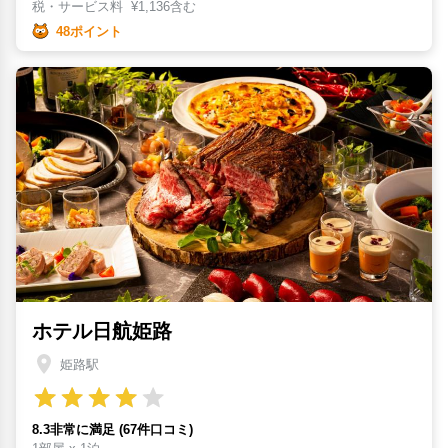
税・サービス料
¥
1,136含む
48ポイント
ホテル日航姫路
姫路駅
8.3非常に満足 (67件口コミ)