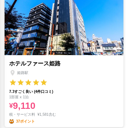
ホテルファース姫路
姫路駅
7.3すごく良い (4件口コミ)
1部屋 x 1泊
9,110
¥
税・サービス料
¥
1,581含む
37ポイント