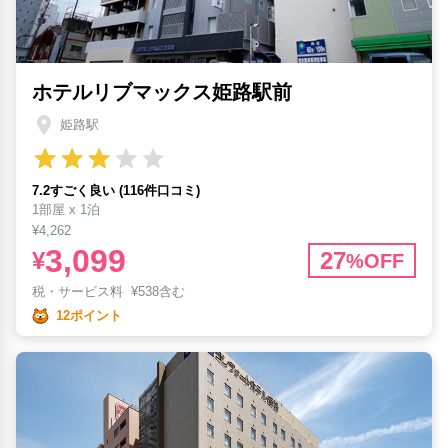
ホテルリブマックス姫路駅前
姫路駅
7.2すごく良い (116件口コミ)
1部屋 x 1泊
¥4,262
3,099
¥
27
%OFF
税・サービス料
¥
538含む
12ポイント