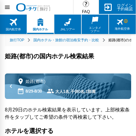
ログイン
予約確認
FAQ
エンタメ
海外航空券
国内航空券
国内ホテル
JALツアー
ツアー
旅行TOP
国内ホテル・旅館の宿泊格安予約・比較
姫路(都市)のホ
姫路(都市)の国内ホテル検索結果
姫路(都市)
8/29-8/30
大人1名,子供0名,1部屋
8月29日のホテル検索結果を表示しています。上部検索条
件をタップしてご希望の条件で再検索して下さい。
ホテルを選択する