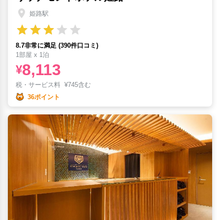
姫路駅
8.7非常に満足 (390件口コミ)
1部屋 x 1泊
8,113
¥
税・サービス料
¥
745含む
36ポイント