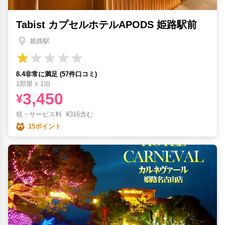
Tabist カプセルホテルAPODS 姫路駅前
姫路駅
8.4非常に満足 (57件口コミ)
1部屋 x 1泊
3,450
¥
税・サービス料
¥
316含む
15ポイント