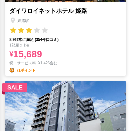
ダイワロイネットホテル 姫路
姫路駅
8.9非常に満足 (354件口コミ)
1部屋 x 1泊
15,689
¥
税・サービス料
¥
1,426含む
71ポイント
SALE