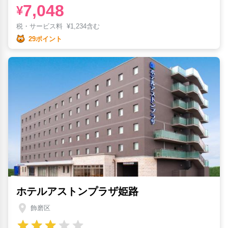
7,048
¥
税・サービス料
¥
1,234含む
29ポイント
ホテルアストンプラザ姫路
飾磨区