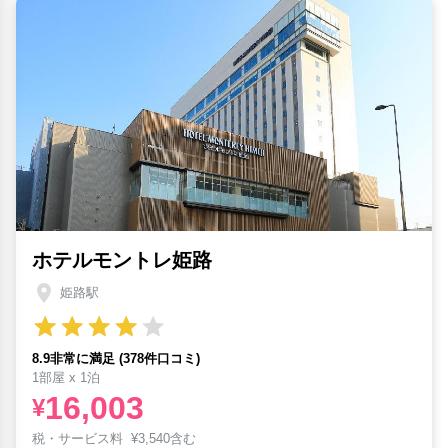
ホテルモントレ姫路
姫路駅
8.9非常に満足 (378件口コミ)
1部屋 x 1泊
16,003
¥
税・サービス料
¥
3,540含む