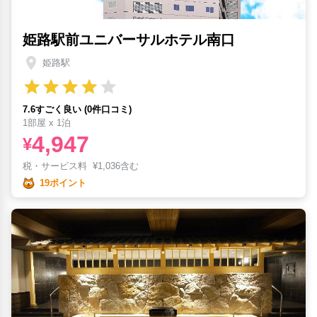
姫路駅前ユニバーサルホテル南口
姫路駅
7.6すごく良い (0件口コミ)
1部屋 x 1泊
4,947
¥
税・サービス料
¥
1,036含む
19ポイント