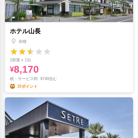
ホテル山長
赤穂
1部屋 x 1泊
8,170
¥
税・サービス料
¥
749含む
37ポイント