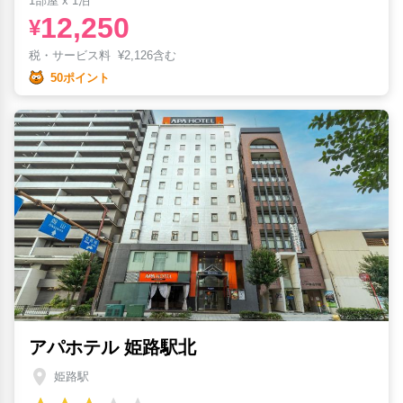
1部屋 x 1泊
12,250
¥
税・サービス料
¥
2,126含む
50ポイント
アパホテル 姫路駅北
姫路駅