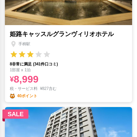
姫路キャッスルグランヴィリオホテル
手柄駅
8非常に満足 (341件口コミ)
1部屋 x 1泊
8,999
¥
税・サービス料
¥
827含む
40ポイント
SALE