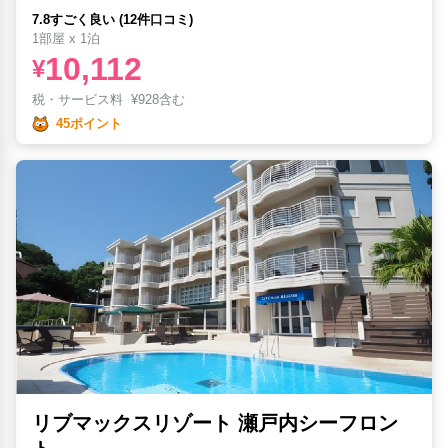
7.8すごく良い (12件口コミ)
1部屋 x 1泊
10,112
¥
税・サービス料
¥
928含む
45ポイント
リブマックスリゾート 瀬戸内シーフロン