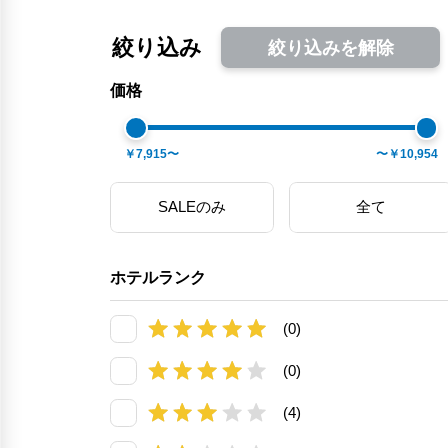
絞り込み
絞り込みを解除
価格
￥7,915〜
〜￥10,954
SALEのみ
全て
ホテルランク
(0)
(0)
(4)