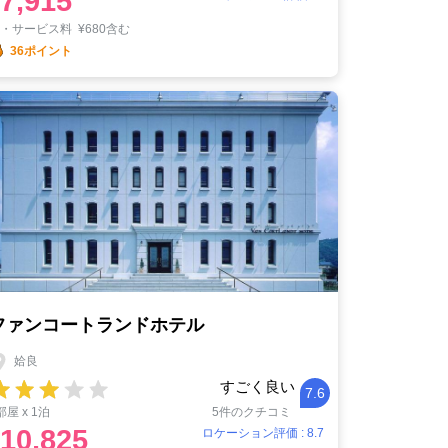
7,915
税・サービス料
¥
680含む
36ポイント
ファンコートランドホテル
姶良
すごく良い
7.6
部屋 x 1泊
5件のクチコミ
10,825
ロケーション評価 : 8.7