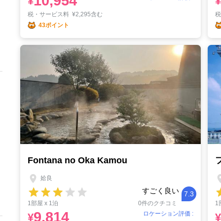
10,954
¥
¥
税・サービス料
¥
2,295含む
43ポイント
Fontana no Oka Kamou
姶良
すごく良い
7.3
1部屋 x 1泊
0件のクチコミ
1
9,814
ロケーション評価 :
¥
¥