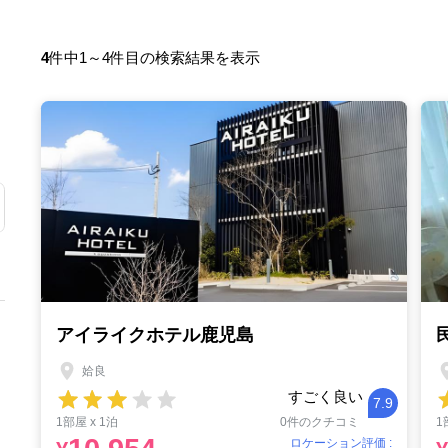
4
件中1～4件目の検索結果を表示
アイライクホテル鹿児島
姶良
すごく良い
7.9
1部屋 x 1泊
0件のクチコミ
1
ロケーション評価 :