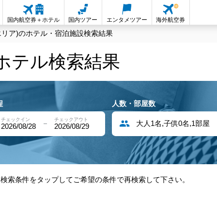
国内航空券＋ホテル
国内ツアー
エンタメツアー
海外航空券
エリア)のホテル・宿泊施設検索結果
内ホテル検索結果
程
人数・部屋数
チェックイン
チェックアウト
大人1名,子供0名,1部屋
2026/08/28
2026/08/29
部検索条件をタップしてご希望の条件で再検索して下さい。