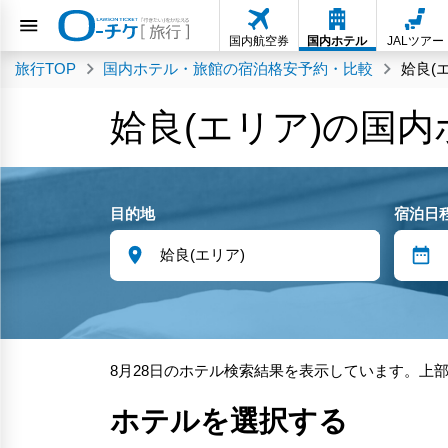
国内航空券
国内ホテル
JALツアー
旅行TOP
国内ホテル・旅館の宿泊格安予約・比較
姶良(
姶良(エリア)の国
目的地
宿泊日
8月28日のホテル検索結果を表示しています。上
ホテルを選択する