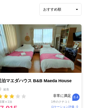
民泊マエダハウス B&B Maeda House
姶良
非常に満足
8.4
部屋 x 1泊
1件のクチコミ
ロケーション評価 : 0