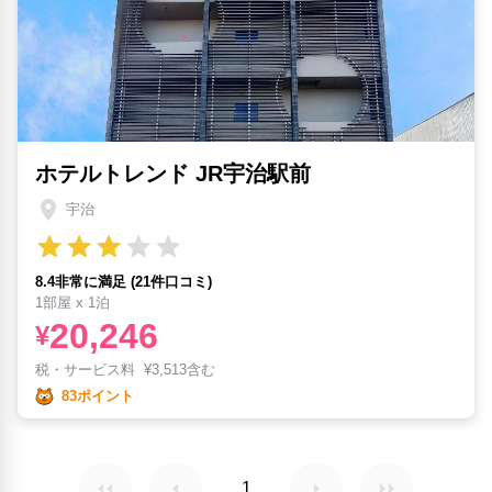
ホテルトレンド JR宇治駅前
宇治
8.4非常に満足 (21件口コミ)
1部屋 x 1泊
20,246
¥
税・サービス料
¥
3,513含む
83ポイント
1