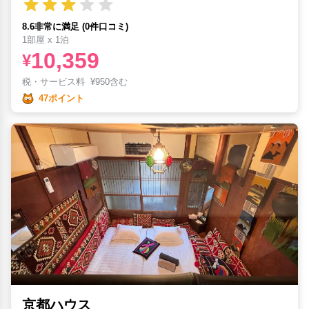
8.6非常に満足 (0件口コミ)
1部屋 x 1泊
10,359
¥
税・サービス料
¥
950含む
47ポイント
京都ハウス