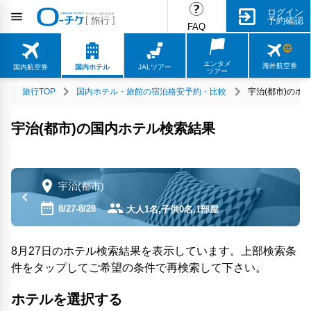
ログイン
予約確認
FAQ
エンタメ
海外航空券
国内航空券
国内ホテル
JALツアー
ツアー
旅行TOP
国内ホテル・旅館の宿泊格安予約・比較
宇治(都市)のホ
宇治(都市)の国内ホテル検索結果
宇治(都市)
8/27-8/28
大人1名,子供0名,1部屋
8月27日のホテル検索結果を表示しています。上部検索条
件をタップしてご希望の条件で再検索して下さい。
ホテルを選択する