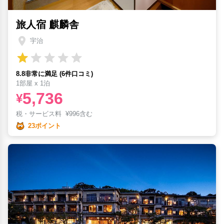
旅人宿 麒麟舎
宇治
8.8非常に満足 (6件口コミ)
1部屋 x 1泊
5,736
¥
税・サービス料
¥
996含む
23ポイント