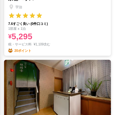
宇治
7.6すごく良い (0件口コミ)
1部屋 x 1泊
5,295
¥
税・サービス料
¥
1,109含む
20ポイント