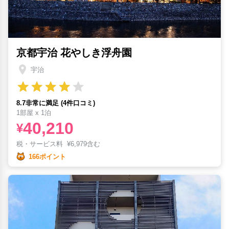
京都宇治 花やしき浮舟園
宇治
8.7非常に満足 (4件口コミ)
1部屋 x 1泊
40,210
¥
税・サービス料
¥
6,979含む
166ポイント