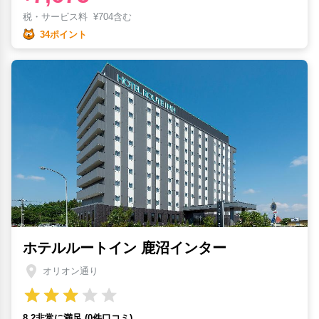
税・サービス料
¥
704含む
34ポイント
ホテルルートイン 鹿沼インター
オリオン通り
8.2非常に満足 (0件口コミ)