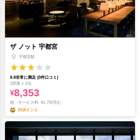
ザ ノット 宇都宮
宇都宮駅
8.8非常に満足 (0件口コミ)
1部屋 x 1泊
8,353
¥
税・サービス料
¥
1,750含む
33ポイント