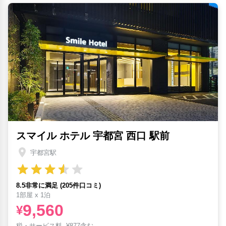
スマイル ホテル 宇都宮 西口 駅前
宇都宮駅
8.5非常に満足 (205件口コミ)
1部屋 x 1泊
9,560
¥
税・サービス料
¥
877含む