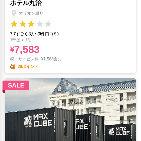
ホテル丸治
オリオン通り
7.7すごく良い (0件口コミ)
1部屋 x 1泊
7,583
¥
税・サービス料
¥
1,588含む
29ポイント
SALE