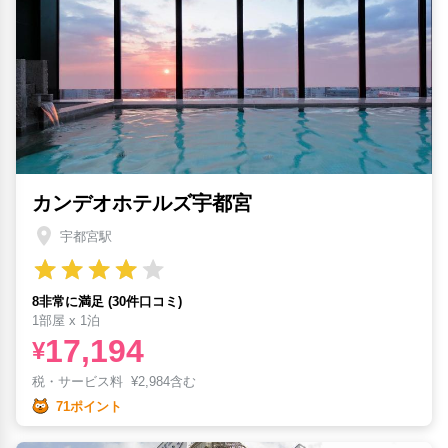
カンデオホテルズ宇都宮
宇都宮駅
8非常に満足 (30件口コミ)
1部屋 x 1泊
17,194
¥
税・サービス料
¥
2,984含む
71ポイント