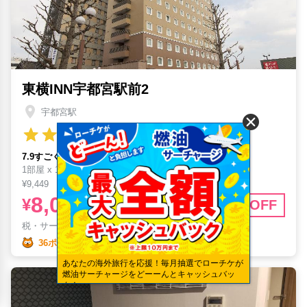
東横INN宇都宮駅前2
宇都宮駅
7.9すごく良い (14件口コミ)
1部屋 x 1泊
¥9,449
8,097
¥
14
%OFF
税・サービス料
¥
736含む
36ポイント
あなたの海外旅行を応援！毎月抽選でローチケが
燃油サーチャージをどーーんとキャッシュバッ
ク！