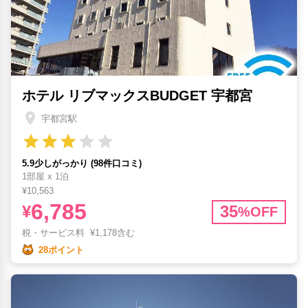
ホテル リブマックスBUDGET 宇都宮
宇都宮駅
5.9少しがっかり (98件口コミ)
1部屋 x 1泊
¥10,563
6,785
¥
35
%OFF
税・サービス料
¥
1,178含む
28ポイント