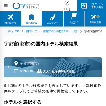
ログイン
予約確認
FAQ
エンタメ
海外航空券
国内航空券
国内ホテル
JALツアー
ツアー
旅行TOP
国内ホテル・旅館の宿泊格安予約・比較
宇都宮(都市)の
宇都宮(都市)の国内ホテル検索結果
宇都宮(都市)
8/29-8/30
大人1名,子供0名,1部屋
8月29日のホテル検索結果を表示しています。上部検索条
件をタップしてご希望の条件で再検索して下さい。
ホテルを選択する