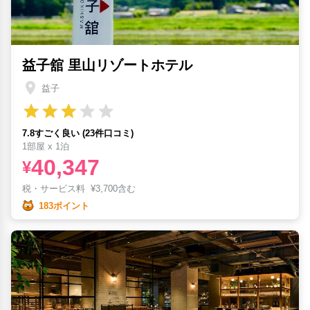
益子舘 里山リゾートホテル
益子
7.8すごく良い (23件口コミ)
1部屋 x 1泊
40,347
¥
税・サービス料
¥
3,700含む
183ポイント