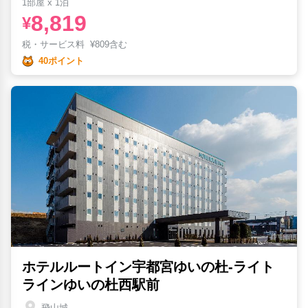
1部屋 x 1泊
8,819
¥
税・サービス料
¥
809含む
40ポイント
ホテルルートイン宇都宮ゆいの杜-ライト
ラインゆいの杜西駅前
飛山城