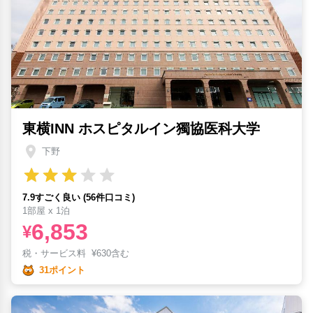
東横INN ホスピタルイン獨協医科大学
下野
7.9すごく良い (56件口コミ)
1部屋 x 1泊
6,853
¥
税・サービス料
¥
630含む
31ポイント