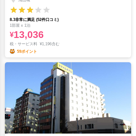
8.3非常に満足 (52件口コミ)
1部屋 x 1泊
13,036
¥
税・サービス料
¥
1,196含む
59ポイント