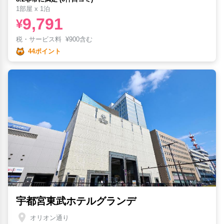
1部屋 x 1泊
9,791
¥
税・サービス料
¥
900含む
44ポイント
宇都宮東武ホテルグランデ
オリオン通り