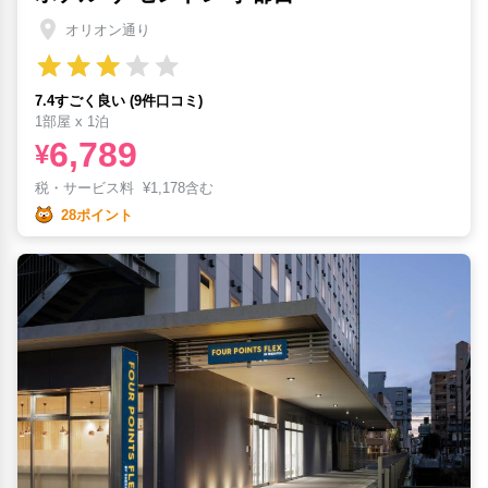
オリオン通り
7.4すごく良い (9件口コミ)
1部屋 x 1泊
6,789
¥
税・サービス料
¥
1,178含む
28ポイント