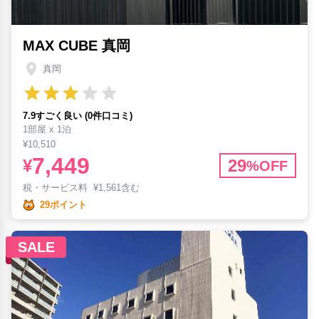
MAX CUBE 真岡
真岡
7.9すごく良い (0件口コミ)
1部屋 x 1泊
¥10,510
7,449
¥
29
%OFF
税・サービス料
¥
1,561含む
29ポイント
SALE