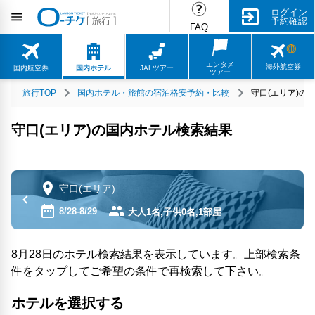
ログイン
予約確認
FAQ
エンタメ
海外航空券
国内航空券
国内ホテル
JALツアー
ツアー
旅行TOP
国内ホテル・旅館の宿泊格安予約・比較
守口(エリア)の
守口(エリア)の国内ホテル検索結果
守口(エリア)
8/28-8/29
大人1名,子供0名,1部屋
8月28日のホテル検索結果を表示しています。上部検索条
件をタップしてご希望の条件で再検索して下さい。
ホテルを選択する