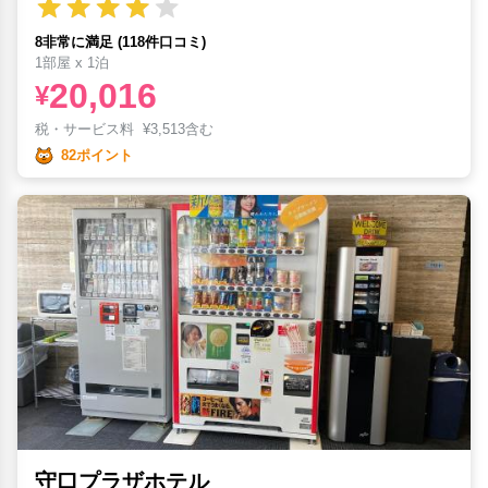
8非常に満足 (118件口コミ)
1部屋 x 1泊
20,016
¥
税・サービス料
¥
3,513含む
82ポイント
守口プラザホテル