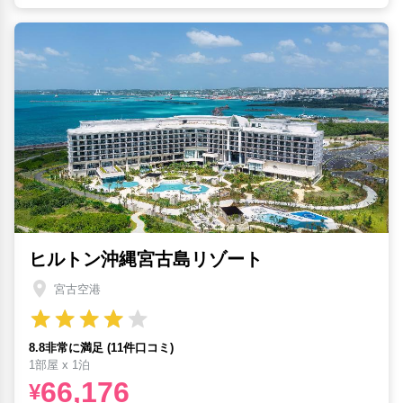
ヒルトン沖縄宮古島リゾート
宮古空港
8.8非常に満足 (11件口コミ)
1部屋 x 1泊
66,176
¥