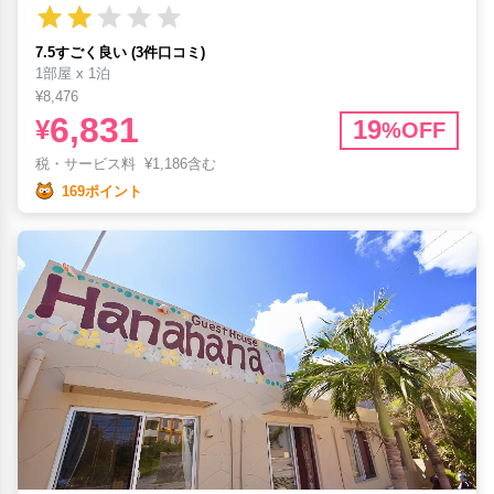
7.5すごく良い (3件口コミ)
1部屋 x 1泊
¥8,476
6,831
¥
19
%OFF
税・サービス料
¥
1,186含む
169ポイント