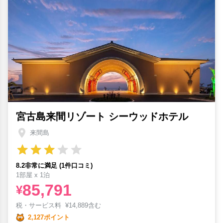
宮古島来間リゾート シーウッドホテル
来間島
8.2非常に満足 (1件口コミ)
1部屋 x 1泊
85,791
¥
税・サービス料
¥
14,889含む
2,127ポイント