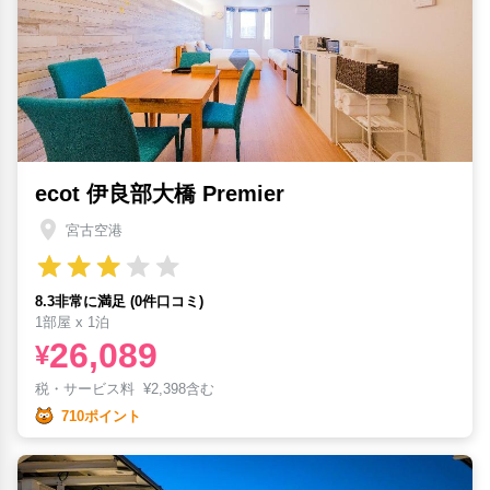
ecot 伊良部大橋 Premier
宮古空港
8.3非常に満足 (0件口コミ)
1部屋 x 1泊
26,089
¥
税・サービス料
¥
2,398含む
710ポイント