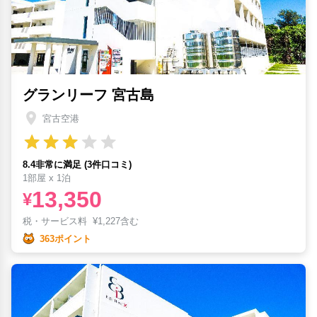
グランリーフ 宮古島
宮古空港
8.4非常に満足 (3件口コミ)
1部屋 x 1泊
13,350
¥
税・サービス料
¥
1,227含む
363ポイント