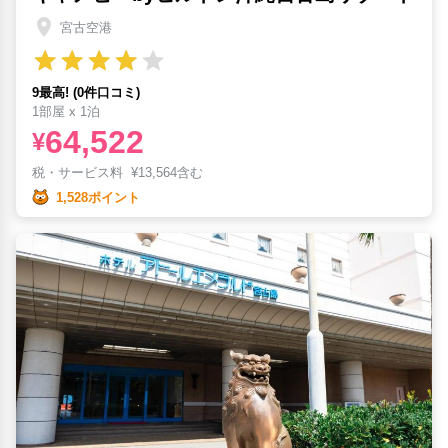
宮古空港
9最高! (0件口コミ)
1部屋 x 1泊
64,522
¥
税・サービス料
¥
13,564含む
1,528ポイント