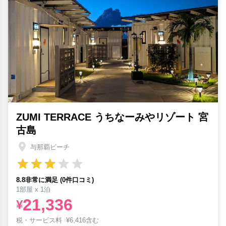
ZUMI TERRACE うちなーみやリゾート 宮
古島
与那覇ビーチ
8.8非常に満足 (0件口コミ)
1部屋 x 1泊
21,336
¥
税・サービス料
¥
6,416含む