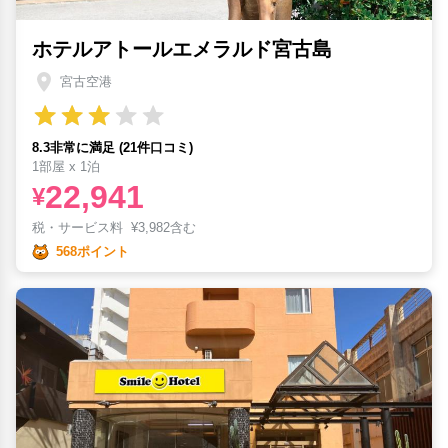
ホテルアトールエメラルド宮古島
宮古空港
8.3非常に満足 (21件口コミ)
1部屋 x 1泊
22,941
¥
税・サービス料
¥
3,982含む
568ポイント