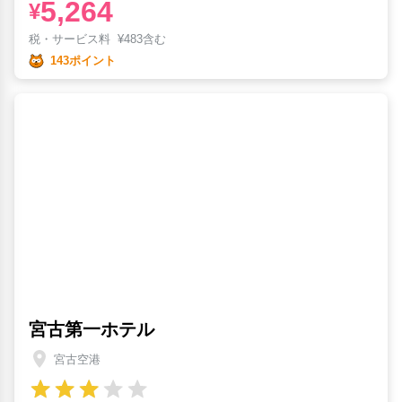
5,264
¥
税・サービス料
¥
483含む
143ポイント
宮古第一ホテル
宮古空港