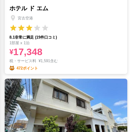
ホテル ド エム
宮古空港
8.1非常に満足 (19件口コミ)
1部屋 x 1泊
17,348
¥
税・サービス料
¥
1,591含む
472ポイント