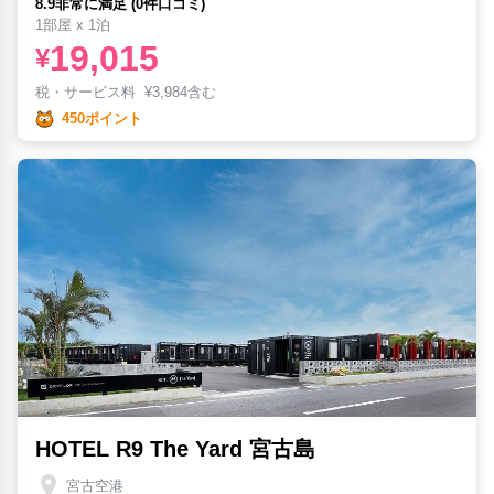
8.9非常に満足 (0件口コミ)
1部屋 x 1泊
19,015
¥
税・サービス料
¥
3,984含む
450ポイント
HOTEL R9 The Yard 宮古島
宮古空港