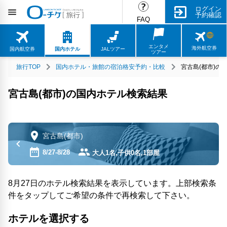
ログイン
予約確認
FAQ
エンタメ
海外航空券
国内航空券
国内ホテル
JALツアー
ツアー
旅行TOP
国内ホテル・旅館の宿泊格安予約・比較
宮古島(都市)の
宮古島(都市)の国内ホテル検索結果
宮古島(都市)
8/27-8/28
大人1名,子供0名,1部屋
8月27日のホテル検索結果を表示しています。上部検索条
件をタップしてご希望の条件で再検索して下さい。
ホテルを選択する