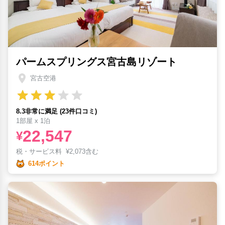
パームスプリングス宮古島リゾート
宮古空港
8.3非常に満足 (23件口コミ)
1部屋 x 1泊
22,547
¥
税・サービス料
¥
2,073含む
614ポイント