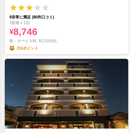
8非常に満足 (86件口コミ)
1部屋 x 1泊
8,746
¥
税・サービス料
¥
1,518含む
216ポイント