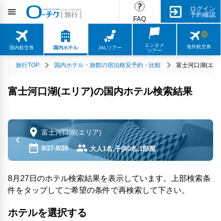
ログイン
予約確認
FAQ
エンタメ
海外航空券
国内航空券
国内ホテル
JALツアー
ツアー
旅行TOP
国内ホテル・旅館の宿泊格安予約・比較
富士河口湖(エリ
富士河口湖(エリア)の国内ホテル検索結果
富士河口湖(エリア)
8/27-8/28
大人1名,子供0名,1部屋
8月27日のホテル検索結果を表示しています。上部検索条
件をタップしてご希望の条件で再検索して下さい。
ホテルを選択する