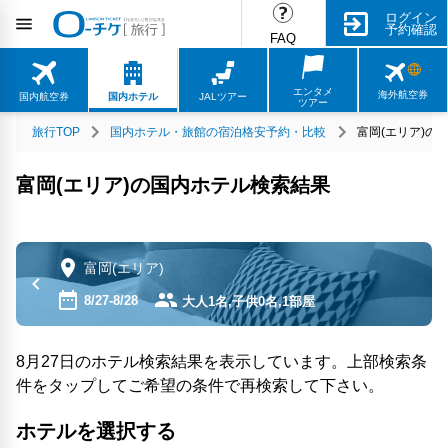
ログイン
予約確認
FAQ
エンタメ
海外航空券
国内航空券
国内ホテル
JALツアー
ツアー
旅行TOP
国内ホテル・旅館の宿泊格安予約・比較
富岡(エリア)の
富岡(エリア)の国内ホテル検索結果
富岡(エリア)
8/27-8/28
大人1名,子供0名,1部屋
8月27日のホテル検索結果を表示しています。上部検索条
件をタップしてご希望の条件で再検索して下さい。
ホテルを選択する