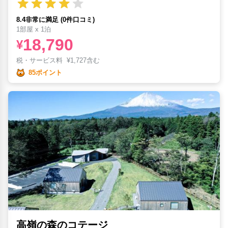
8.4非常に満足 (0件口コミ)
1部屋 x 1泊
18,790
¥
税・サービス料
¥
1,727含む
85ポイント
高嶺の森のコテージ