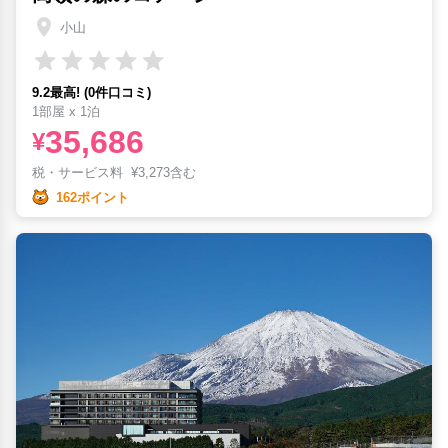
小山
9.2最高! (0件口コミ)
1部屋 x 1泊
35,686
¥
税・サービス料
¥
3,273含む
162ポイント