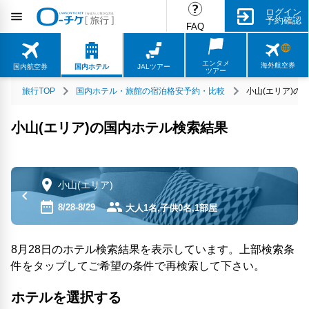
ログイン
予約確認
FAQ
エンタメ
海外航空券
国内航空券
国内ホテル
JALツアー
ツアー
旅行TOP
国内ホテル・旅館の宿泊格安予約・比較
小山(エリア)の
小山(エリア)の国内ホテル検索結果
小山(エリア)
8/28-8/29
大人1名,子供0名,1部屋
8月28日のホテル検索結果を表示しています。上部検索条
件をタップしてご希望の条件で再検索して下さい。
ホテルを選択する