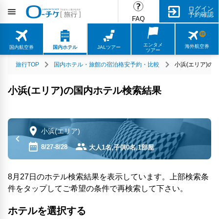
ログイン
予約確認
FAQ
エンタメ
海外航空券
国内航空券
国内ホテル
JALツアー
ツアー
旅行TOP
国内ホテル・旅館の宿泊格安予約・比較
小浜(エリア)の
小浜(エリア)の国内ホテル検索結果
小浜(エリア)
8/27-8/28
大人1名,子供0名,1部屋
8月27日のホテル検索結果を表示しています。上部検索条
件をタップしてご希望の条件で再検索して下さい。
ホテルを選択する