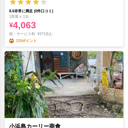
8.6非常に満足 (0件口コミ)
1部屋 x 1泊
4,063
¥
税・サービス料
¥
373含む
110ポイント
小浜島カーリー商會