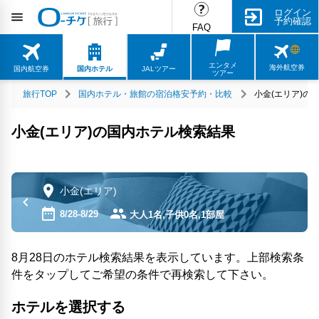
ログイン
予約確認
FAQ
エンタメ
海外航空券
国内航空券
国内ホテル
JALツアー
ツアー
旅行TOP
国内ホテル・旅館の宿泊格安予約・比較
小金(エリア)の
小金(エリア)の国内ホテル検索結果
小金(エリア)
8/28-8/29
大人1名,子供0名,1部屋
8月28日のホテル検索結果を表示しています。上部検索条
件をタップしてご希望の条件で再検索して下さい。
ホテルを選択する