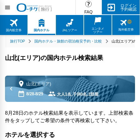
ログイン
予約確認
FAQ
エンタメ
海外航空券
国内航空券
国内ホテル
JALツアー
ツアー
旅行TOP
国内ホテル・旅館の宿泊格安予約・比較
山北(エリア)の
山北(エリア)の国内ホテル検索結果
山北(エリア)
8/28-8/29
大人1名,子供0名,1部屋
8月28日のホテル検索結果を表示しています。上部検索条
件をタップしてご希望の条件で再検索して下さい。
ホテルを選択する