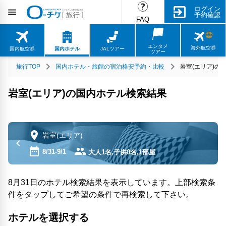
ログイン
予約確認
FAQ
エンタメ
海外航空券
国内航空券
国内ホテル
JALツアー
ツアー
旅行TOP
国内ホテル・旅館の宿泊格安予約・比較
岩室(エリア)の
岩室(エリア)の国内ホテル検索結果
岩室(エリア)
8/31-9/1
大人1名,子供0名,1部屋
8月31日のホテル検索結果を表示しています。上部検索条
件をタップしてご希望の条件で再検索して下さい。
ホテルを選択する