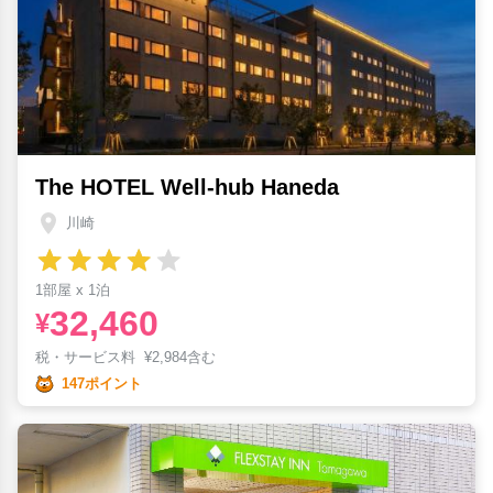
The HOTEL Well-hub Haneda
川崎
1部屋 x 1泊
32,460
¥
税・サービス料
¥
2,984含む
147ポイント