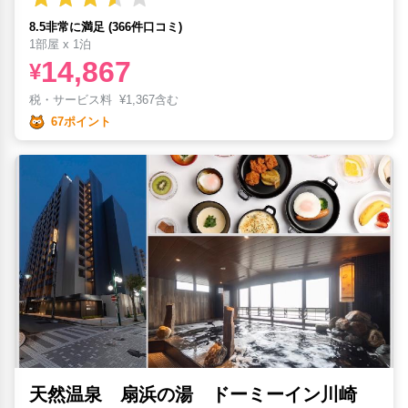
8.5非常に満足 (366件口コミ)
1部屋 x 1泊
14,867
¥
税・サービス料
¥
1,367含む
67ポイント
天然温泉 扇浜の湯 ドーミーイン川崎