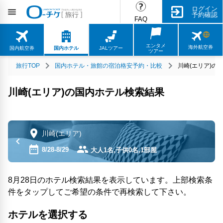
ログイン
予約確認
FAQ
エンタメ
海外航空券
国内航空券
国内ホテル
JALツアー
ツアー
旅行TOP
国内ホテル・旅館の宿泊格安予約・比較
川崎(エリア)の
川崎(エリア)の国内ホテル検索結果
川崎(エリア)
8/28-8/29
大人1名,子供0名,1部屋
8月28日のホテル検索結果を表示しています。上部検索条
件をタップしてご希望の条件で再検索して下さい。
ホテルを選択する