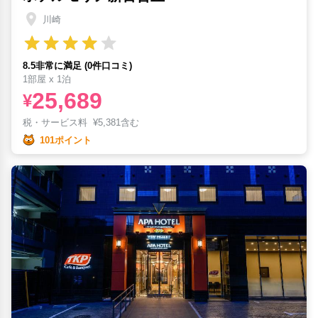
川崎
8.5非常に満足 (0件口コミ)
1部屋 x 1泊
25,689
¥
税・サービス料
¥
5,381含む
101ポイント