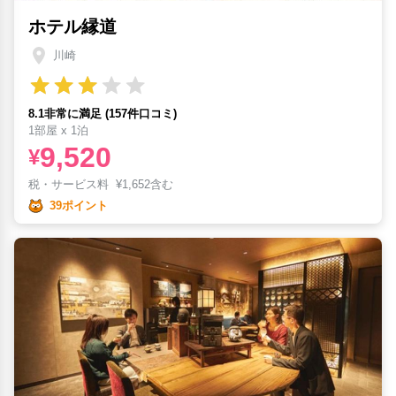
ホテル縁道
川崎
8.1非常に満足 (157件口コミ)
1部屋 x 1泊
9,520
¥
税・サービス料
¥
1,652含む
39ポイント