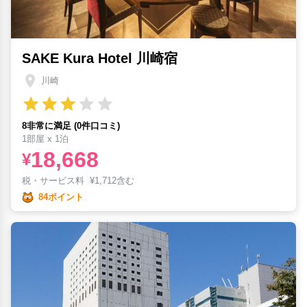
SAKE Kura Hotel 川崎宿
川崎
8非常に満足 (0件口コミ)
1部屋 x 1泊
18,668
¥
税・サービス料
¥
1,712含む
84ポイント