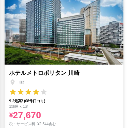
ホテルメトロポリタン 川崎
川崎
9.2最高! (68件口コミ)
1部屋 x 1泊
27,670
¥
税・サービス料
¥
2,544含む