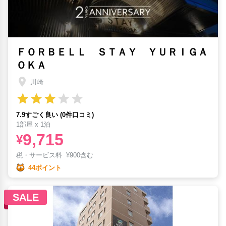
ＦＯＲＢＥＬＬ ＳＴＡＹ ＹＵＲＩＧＡ
ＯＫＡ
川崎
7.9すごく良い (0件口コミ)
1部屋 x 1泊
9,715
¥
税・サービス料
¥
900含む
44ポイント
SALE