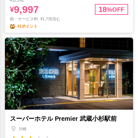
¥12,262
9,997
¥
18
%OFF
税・サービス料
¥
1,735含む
41ポイント
スーパーホテル Premier 武蔵小杉駅前
川崎