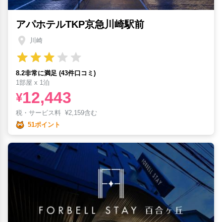
アパホテルTKP京急川崎駅前
川崎
8.2非常に満足 (43件口コミ)
1部屋 x 1泊
12,443
¥
税・サービス料
¥
2,159含む
51ポイント