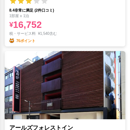
8.4非常に満足 (2件口コミ)
1部屋 x 1泊
16,752
¥
税・サービス料
¥
1,540含む
76ポイント
アールズフォレストイン