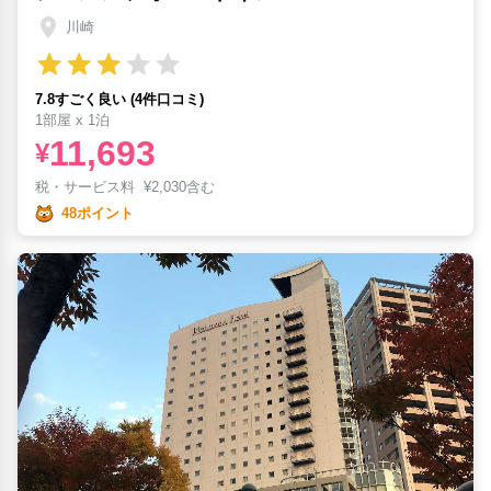
川崎
7.8すごく良い (4件口コミ)
1部屋 x 1泊
11,693
¥
税・サービス料
¥
2,030含む
48ポイント