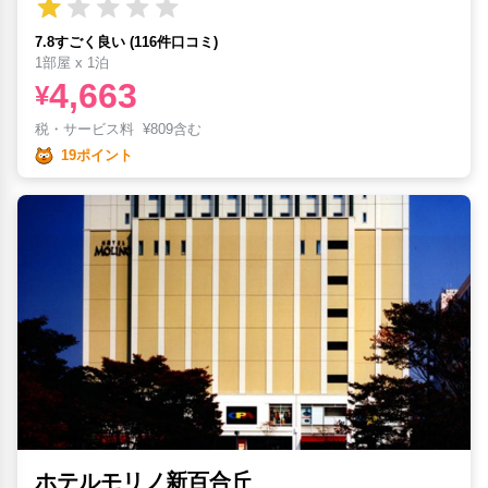
7.8すごく良い (116件口コミ)
1部屋 x 1泊
4,663
¥
税・サービス料
¥
809含む
19ポイント
ホテルモリノ新百合丘