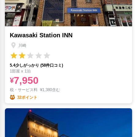
Kawasaki Station INN
川崎
5.4少しがっかり (58件口コミ)
1部屋 x 1泊
7,950
¥
税・サービス料
¥
1,380含む
32ポイント