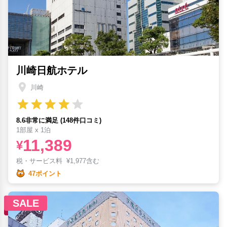
川崎日航ホテル
川崎
8.6非常に満足 (148件口コミ)
1部屋 x 1泊
11,389
¥
税・サービス料
¥
1,977含む
47ポイント
SALE