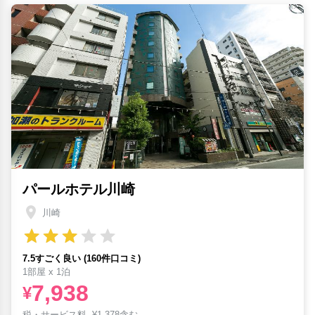
パールホテル川崎
川崎
7.5すごく良い (160件口コミ)
1部屋 x 1泊
7,938
¥
税・サービス料
¥
1,378含む