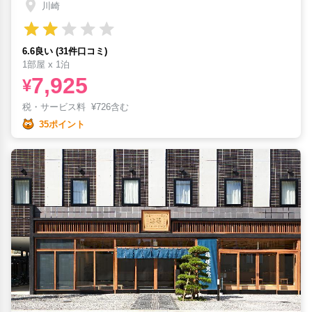
川崎
6.6良い (31件口コミ)
1部屋 x 1泊
7,925
¥
税・サービス料
¥
726含む
35ポイント