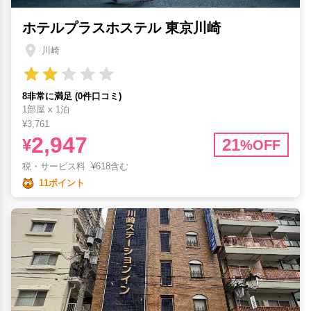
ホテルプラスホステル 東京川崎
川崎
8非常に満足 (0件口コミ)
1部屋 x 1泊
¥3,761
2,947
¥
21
%OFF
税・サービス料
¥
618含む
11ポイント