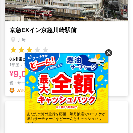
京急EXイン京急川崎駅前
川崎
8.6非常に満足 (20件口コミ)
1部屋 x 1泊
9,055
¥
税・サービス料
¥
1,572含む
37ポイント
あなたの海外旅行を応援！毎月抽選でローチケが
燃油サーチャージをどーーんとキャッシュバッ
ク！