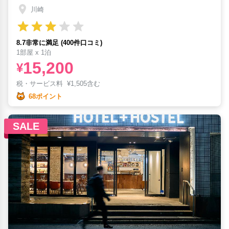
川崎
8.7非常に満足 (400件口コミ)
1部屋 x 1泊
15,200
¥
税・サービス料
¥
1,505含む
68ポイント
SALE