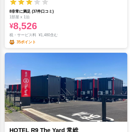
8非常に満足 (37件口コミ)
1部屋 x 1泊
8,526
¥
税・サービス料
¥
1,480含む
35ポイント
HOTEL R9 The Yard 常総