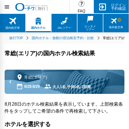
ログイン
予約確認
FAQ
エンタメ
海外航空券
国内航空券
国内ホテル
JALツアー
ツアー
旅行TOP
国内ホテル・旅館の宿泊格安予約・比較
常総(エリア)の
常総(エリア)の国内ホテル検索結果
常総(エリア)
8/28-8/29
大人1名,子供0名,1部屋
8月28日のホテル検索結果を表示しています。上部検索条
件をタップしてご希望の条件で再検索して下さい。
ホテルを選択する