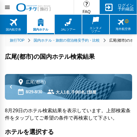
ログイン
予約確認
FAQ
エンタメ
海外航空券
国内航空券
国内ホテル
JALツアー
ツアー
旅行TOP
国内ホテル・旅館の宿泊格安予約・比較
広尾(都市)のホ
広尾(都市)の国内ホテル検索結果
広尾(都市)
8/29-8/30
大人1名,子供0名,1部屋
8月29日のホテル検索結果を表示しています。上部検索条
件をタップしてご希望の条件で再検索して下さい。
ホテルを選択する