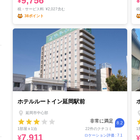
9,756
¥
¥
税・サービス料
¥
2,027含む
38ポイント
ホテルルートイン延岡駅前
延岡市中心部
非常に満足
8.2
1部屋 x 1泊
22件のクチコミ
1
7,911
ロケーション評価 : 7.1
¥
¥