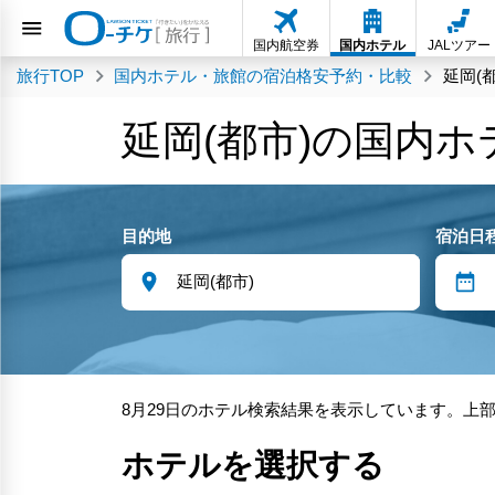
国内航空券
国内ホテル
JALツアー
旅行TOP
国内ホテル・旅館の宿泊格安予約・比較
延岡(
延岡(都市)の国内
目的地
宿泊日
8月29日のホテル検索結果を表示しています。上
ホテルを選択する