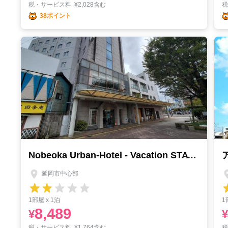
税・サービス料
¥
2,028含む
38ポイント
Nobeoka Urban-Hotel - Vacation STAY 30427v
延岡市中心部
1部屋 x 1泊
1
8,489
¥
¥
税・サービス料
¥
1,764含む