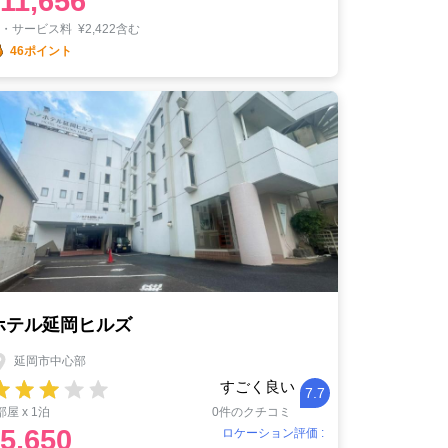
11,656
税・サービス料
¥
2,422含む
46ポイント
ホテル延岡ヒルズ
延岡市中心部
すごく良い
7.7
部屋 x 1泊
0件のクチコミ
5,650
ロケーション評価 :