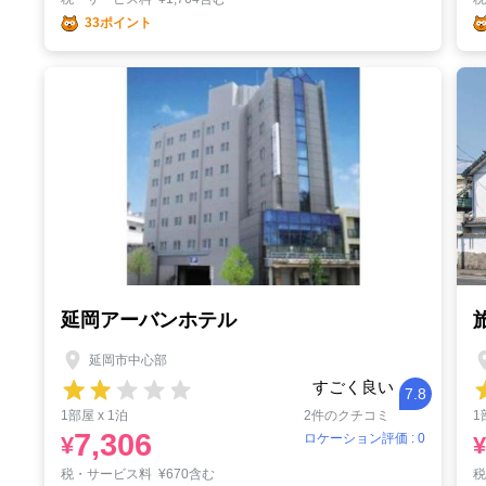
33ポイント
延岡アーバンホテル
延岡市中心部
すごく良い
7.8
1部屋 x 1泊
2件のクチコミ
1
7,306
ロケーション評価 : 0
¥
¥
税・サービス料
¥
670含む