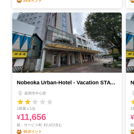
29ポイント
Nobeoka Urban-Hotel - Vacation STAY 30454v
延岡市中心部
1部屋 x 1泊
1
11,656
¥
¥
税・サービス料
¥
2,422含む
46ポイント