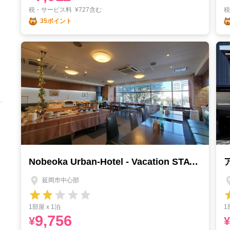
税・サービス料
¥
727含む
35ポイント
Nobeoka Urban-Hotel - Vacation STAY 30471v
延岡市中心部
1部屋 x 1泊
1
9,756
¥
¥