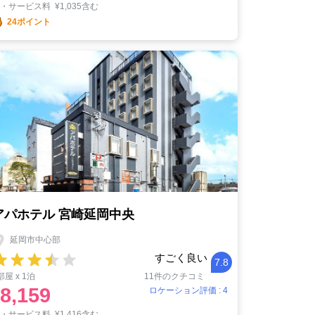
税・サービス料
¥
1,035含む
24ポイント
アパホテル 宮崎延岡中央
延岡市中心部
すごく良い
7.8
部屋 x 1泊
11件のクチコミ
8,159
ロケーション評価 : 4
税・サービス料
¥
1,416含む