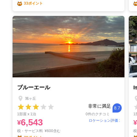
33ポイント
ブルーエール
I
旭ヶ丘
非常に満足
8.7
1部屋 x 1泊
0件のクチコミ
1
6,543
ロケーション評価 :
¥
¥
税・サービス料
¥
600含む