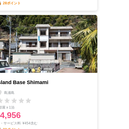
28ポイント
sland Base Shimami
島浦島
部屋 x 1泊
4,956
税・サービス料
¥
454含む