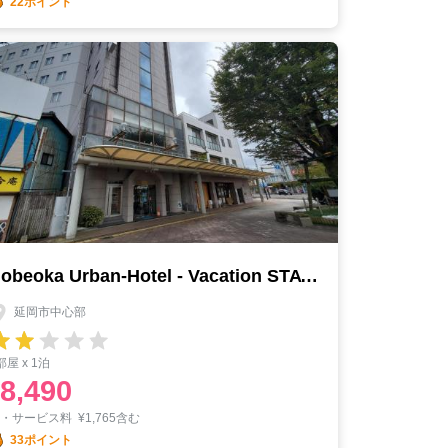
22ポイント
Nobeoka Urban-Hotel - Vacation STAY 30390v
延岡市中心部
部屋 x 1泊
8,490
税・サービス料
¥
1,765含む
33ポイント