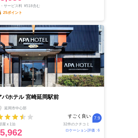
税・サービス料
¥
518含む
25ポイント
アパホテル 宮崎延岡駅前
延岡市中心部
すごく良い
7.9
部屋 x 1泊
32件のクチコミ
5,962
ロケーション評価 : 6