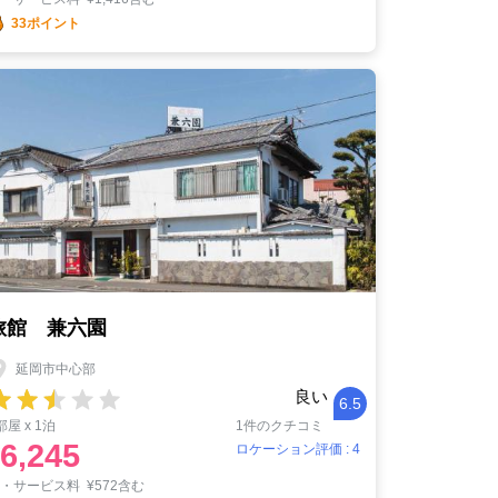
33ポイント
旅館 兼六園
延岡市中心部
良い
6.5
部屋 x 1泊
1件のクチコミ
6,245
ロケーション評価 : 4
税・サービス料
¥
572含む