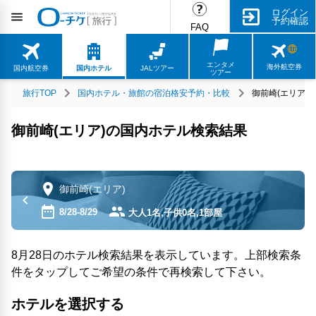
ログイン
予約確認
FAQ
エンタメ
海外航空券
国内航空券
国内ホテル
JALツアー
ツアー
旅行TOP
国内ホテル・旅館の宿泊格安予約・比較
御前崎(エリア)
御前崎(エリア)の国内ホテル検索結果
御前崎(エリア)
8/28-8/29
大人1名,子供0名,1部屋
8月28日のホテル検索結果を表示しています。上部検索条
件をタップしてご希望の条件で再検索して下さい。
ホテルを選択する