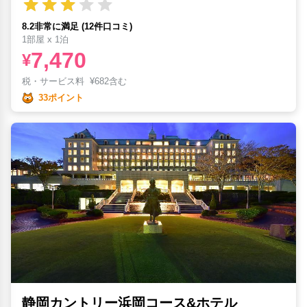
8.2非常に満足 (12件口コミ)
1部屋 x 1泊
7,470
¥
税・サービス料
¥
682含む
33ポイント
静岡カントリー浜岡コース&ホテル