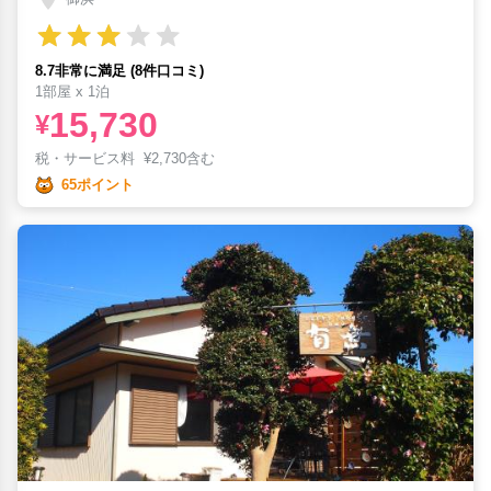
8.7非常に満足 (8件口コミ)
1部屋 x 1泊
15,730
¥
税・サービス料
¥
2,730含む
65ポイント