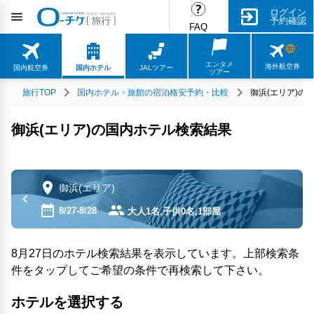
ログイン
予約確認
FAQ
エンタメ
海外航空券
国内航空券
国内ホテル
JALツアー
ツアー
旅行TOP
国内ホテル・旅館の宿泊格安予約・比較
御浜(エリア)の
御浜(エリア)の国内ホテル検索結果
御浜(エリア)
8/27-8/28
大人1名,子供0名,1部屋
8月27日のホテル検索結果を表示しています。上部検索条
件をタップしてご希望の条件で再検索して下さい。
ホテルを選択する