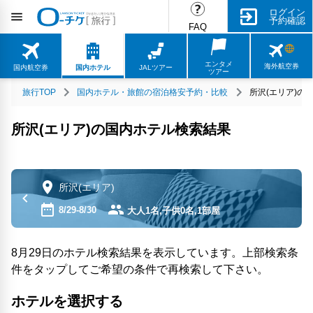
ログイン
予約確認
FAQ
エンタメ
海外航空券
国内航空券
国内ホテル
JALツアー
ツアー
旅行TOP
国内ホテル・旅館の宿泊格安予約・比較
所沢(エリア)の
所沢(エリア)の国内ホテル検索結果
所沢(エリア)
8/29-8/30
大人1名,子供0名,1部屋
8月29日のホテル検索結果を表示しています。上部検索条
件をタップしてご希望の条件で再検索して下さい。
ホテルを選択する