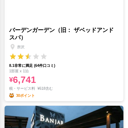
バーデンガーデン（旧： ザベッドアンド
スパ）
所沢
8.1非常に満足 (64件口コミ)
1部屋 x 1泊
6,741
¥
税・サービス料
¥
618含む
30ポイント