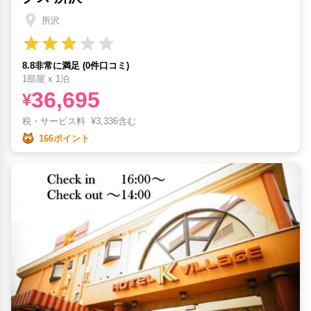
所沢
8.8非常に満足 (0件口コミ)
1部屋 x 1泊
36,695
¥
税・サービス料
¥
3,336含む
166ポイント