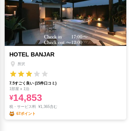
HOTEL BANJAR
所沢
7.5すごく良い (15件口コミ)
1部屋 x 1泊
14,853
¥
税・サービス料
¥
1,365含む
67ポイント