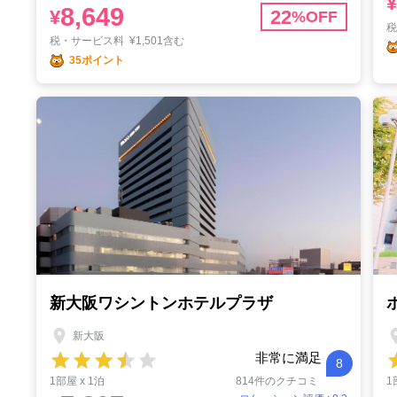
¥
8,649
¥
22
%OFF
税・サービス料
¥
1,501含む
35ポイント
新大阪ワシントンホテルプラザ
新大阪
非常に満足
8
1部屋 x 1泊
814件のクチコミ
1