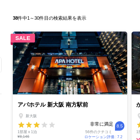
38
件中1～30件目の検索結果を表示
SALE
アパホテル 新大阪 南方駅前
新大阪
非常に満足
8.5
1部屋 x 1泊
56件のクチコミ
1
¥8,146
ロケーション評価 : 7.2