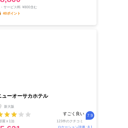
税・サービス料
¥
800含む
40ポイント
ニューオーサカホテル
新大阪
すごく良い
7.9
部屋 x 1泊
123件のクチコミ
ロケーション評価 : 8.1