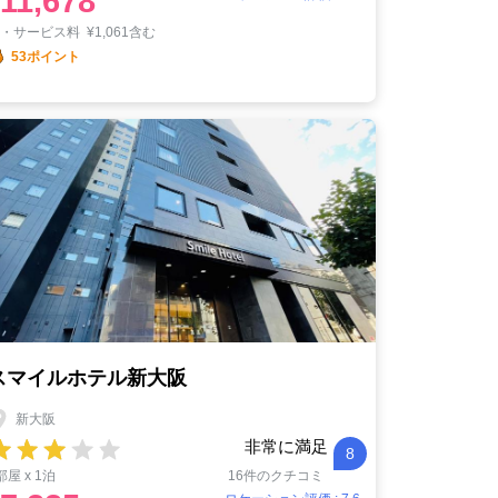
11,678
税・サービス料
¥
1,061含む
53ポイント
スマイルホテル新大阪
新大阪
非常に満足
8
部屋 x 1泊
16件のクチコミ