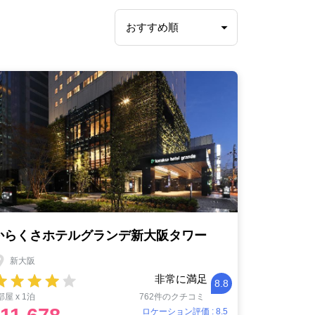
からくさホテルグランデ新大阪タワー
新大阪
非常に満足
8.8
部屋 x 1泊
762件のクチコミ
ロケーション評価 : 8.5