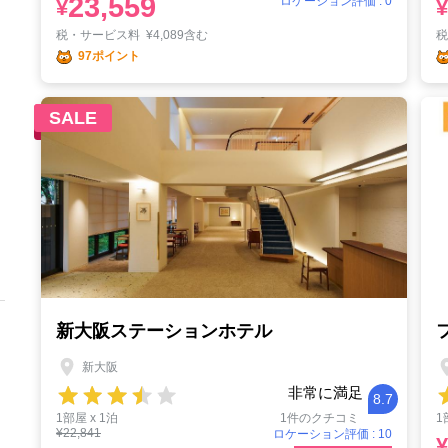
23,559
ロケーション評価 : 0
¥
¥
税・サービス料
¥
4,089含む
97ポイント
SALE
新大阪ステーションホテル
新大阪
非常に満足
8.7
1部屋 x 1泊
1件のクチコミ
1
¥22,841
ロケーション評価 : 10
¥