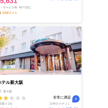
5,631
税・サービス料
¥
977含む
23ポイント
ホテル新大阪
新大阪
非常に満足
8
部屋 x 1泊
22件のクチコミ