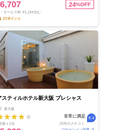
6,707
24
%OFF
税・サービス料
¥
1,164含む
27ポイント
アスティルホテル新大阪 プレシャス
新大阪
非常に満足
8.4
部屋 x 1泊
25件のクチコミ
ロケーション評価 : 8