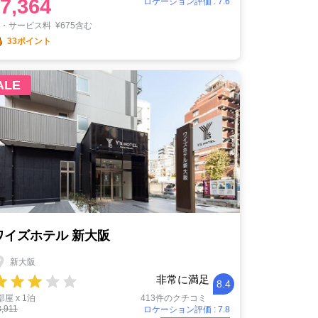
7,364
ロケーション評価 : 7.6
税・サービス料
¥
675含む
33ポイント
ALE
ワイズホテル 新大阪
新大阪
非常に満足
8.4
部屋 x 1泊
413件のクチコミ
8,911
ロケーション評価 : 7.8