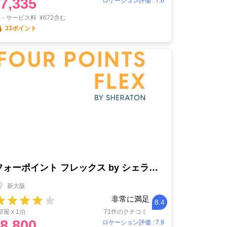
7,335
ロケーション評価 : 7.6
税・サービス料
¥
672含む
33ポイント
フォーポイント フレックス by シェラトン 新大阪
新大阪
非常に満足
8.4
部屋 x 1泊
71件のクチコミ
8,800
ロケーション評価 : 7.9