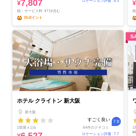
7,807
ロケーション評価 : 8.3
¥
¥
税・サービス料
¥
716含む
35ポイント
S
ホテル クライトン 新大阪
新大阪
すごく良い
7.8
1部屋 x 1泊
64件のクチコミ
1
¥
6,527
ロケーション評価 : 7.7
¥