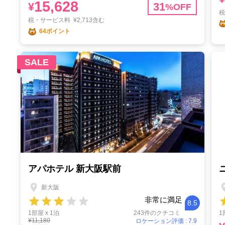
15,628
¥
31
%OFF
税・サービス料
¥
2,713含む
64ポイント
SALE
アパホテル 新大阪駅前
新大阪
非常に満足
8.5
1部屋 x 1泊
243件のクチコミ
1
¥11,180
ロケーション評価 : 7.9