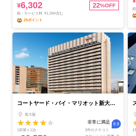
¥
6,302
¥
22
%OFF
税・サービス料
¥
1,094含む
26ポイント
コートヤード・バイ・マリオット新大阪ステーション
新大阪
非常に満足
8.8
1部屋 x 1泊
3件のクチコミ
1