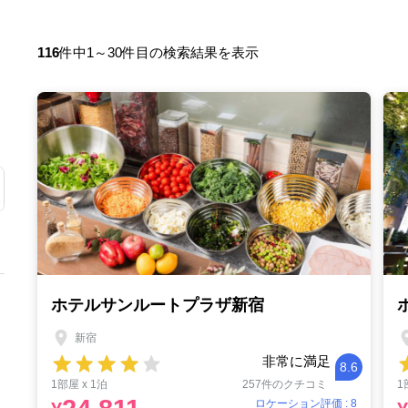
116
件中1～30件目の検索結果を表示
ホテルサンルートプラザ新宿
新宿
非常に満足
8.6
1部屋 x 1泊
257件のクチコミ
1
ロケーション評価 : 8