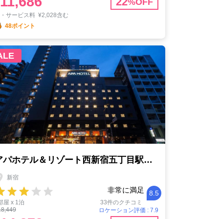
11,686
22
%OFF
税・サービス料
¥
2,028含む
48ポイント
ALE
アパホテル＆リゾート西新宿五丁目駅前タワー
新宿
非常に満足
8.5
部屋 x 1泊
33件のクチコミ
18,449
ロケーション評価 : 7.9