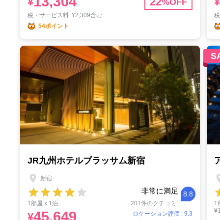
13,304
¥
22
¥
%OFF
税・サービス料
¥
2,309含む
54ポイント
S
JR九州ホテルブラッサム新宿
新宿
非常に満足
8.8
1部屋 x 1泊
201件のクチコミ
1
¥
45,649
ロケーション評価 : 9.3
¥