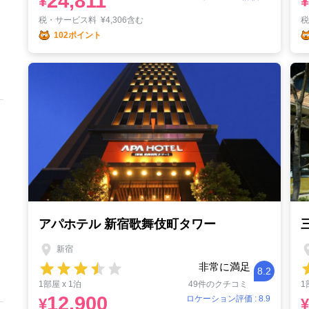
24,811
¥
¥
税・サービス料
¥
4,306含む
102ポイント
アパホテル 新宿歌舞伎町タワー
新宿
非常に満足
8.2
1部屋 x 1泊
49件のクチコミ
1
12,900
ロケーション評価 : 8.9
¥
¥