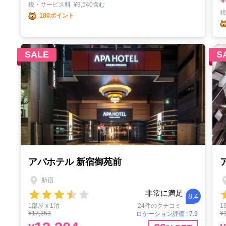
税・サービス料
¥
9,540含む
180ポイント
SALE
S
アパホテル 新宿御苑前
新宿
非常に満足
8.4
1部屋 x 1泊
24件のクチコミ
1
¥17,253
¥
ロケーション評価 : 7.9