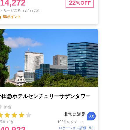
14,272
22
%OFF
税・サービス料
¥
2,477含む
58ポイント
小田急ホテルセンチュリーサザンタワー
新宿
非常に満足
8.8
部屋 x 1泊
103件のクチコミ
40,922
ロケーション評価 : 9.1