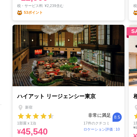
税・サービス料
¥
2,239含む
53ポイント
S
ハイアット リージェンシー東京
新宿
非常に満足
8.5
1部屋 x 1泊
17件のクチコミ
1
¥
45,540
ロケーション評価 : 10
¥
¥