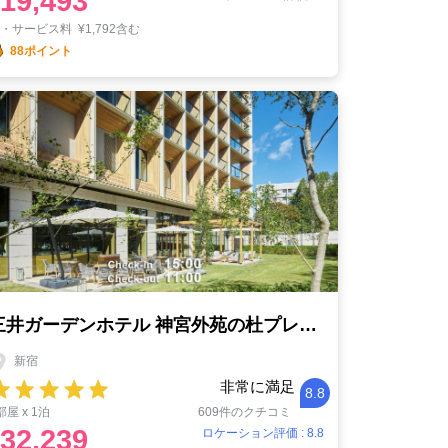
19,493
税・サービス料
¥
1,792含む
88ポイント
三井ガーデンホテル 神宮外苑の杜プレミア
新宿
非常に満足
8.8
部屋 x 1泊
609件のクチコミ
32,239
ロケーション評価 : 8.8