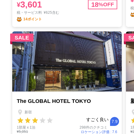
3,601
¥
18
%OFF
税・サービス料
¥
625含む
14ポイント
SALE
S
The GLOBAL HOTEL TOKYO
新宿
すごく良い
7.9
1部屋 x 1泊
298件のクチコミ
1
¥5,051
¥
ロケーション評価 : 7.6