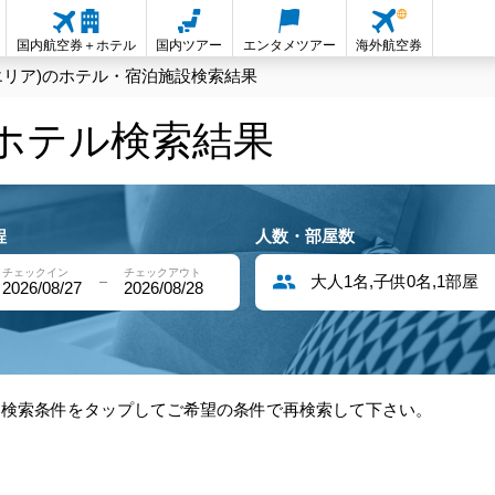
国内航空券＋ホテル
国内ツアー
エンタメツアー
海外航空券
エリア)のホテル・宿泊施設検索結果
内ホテル検索結果
程
人数・部屋数
チェックイン
チェックアウト
大人1名,子供0名,1部屋
2026/08/27
2026/08/28
部検索条件をタップしてご希望の条件で再検索して下さい。