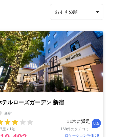
ホテルローズガーデン 新宿
新宿
非常に満足
8.5
部屋 x 1泊
168件のクチコミ
ロケーション評価 : 9