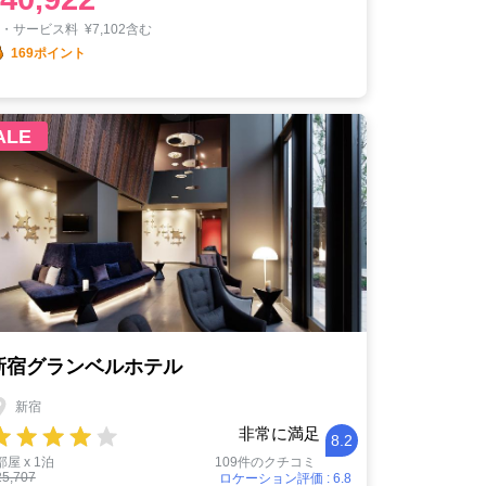
税・サービス料
¥
7,102含む
169ポイント
ALE
新宿グランベルホテル
新宿
非常に満足
8.2
部屋 x 1泊
109件のクチコミ
25,707
ロケーション評価 : 6.8