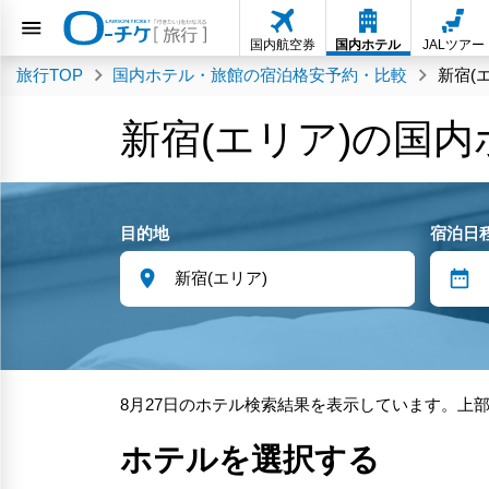
国内航空券
国内ホテル
JALツアー
旅行TOP
国内ホテル・旅館の宿泊格安予約・比較
新宿(
新宿(エリア)の国
目的地
宿泊日
8月27日のホテル検索結果を表示しています。上
ホテルを選択する