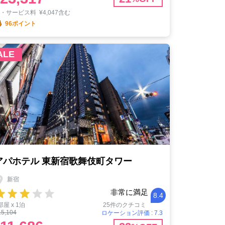
税・サービス料
¥
4,047含む
96ポイント
ALE
アパホテル 東新宿歌舞伎町タワー
新宿
非常に満足
8.4
部屋 x 1泊
25件のクチコミ
15,104
ロケーション評価 : 7.3