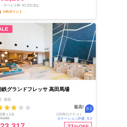
税・サービス料
¥
2,931含む
146ポイント
ALE
相鉄グランドフレッサ 高田馬場
新宿
最高!
9.1
部屋 x 1泊
120件のクチコミ
29,595
ロケーション評価 : 9.3
23,317
21
%OFF