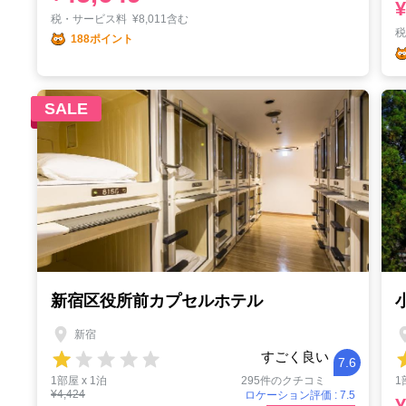
¥
税・サービス料
¥
8,011含む
188ポイント
SALE
新宿区役所前カプセルホテル
新宿
すごく良い
7.6
1部屋 x 1泊
295件のクチコミ
1
¥4,424
ロケーション評価 : 7.5
¥