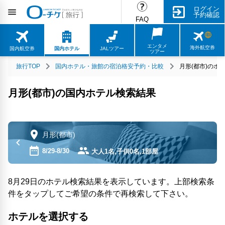
ログイン
予約確認
FAQ
エンタメ
海外航空券
国内航空券
国内ホテル
JALツアー
ツアー
旅行TOP
国内ホテル・旅館の宿泊格安予約・比較
月形(都市)のホ
月形(都市)の国内ホテル検索結果
月形(都市)
8/29-8/30
大人1名,子供0名,1部屋
8月29日のホテル検索結果を表示しています。上部検索条
件をタップしてご希望の条件で再検索して下さい。
ホテルを選択する